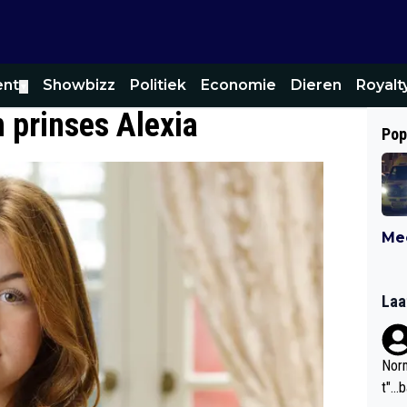
ent
Showbizz
Politiek
Economie
Dieren
Royalt
▼
n prinses Alexia
Pop
Mee
Laa
Norm
t"...