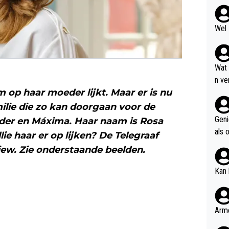
Wel 
Wat
n ve
 op haar moeder lijkt. Maar er is nu
even
pgel
ilie die zo kan doorgaan voor de
Geni
der en Máxima. Haar naam is Rosa
als 
ie haar er op lijken? De Telegraaf
giller
rview. Zie onderstaande beelden.
Kan 
Arme