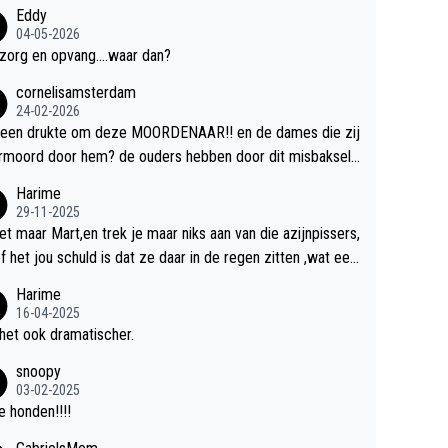
Eddy
04-05-2026
zorg en opvang....waar dan?
cornelisamsterdam
24-02-2026
 een drukte om deze MOORDENAAR!! en de dames die zij
rmoord door hem? de ouders hebben door dit misbaksel l
slan!! voor de hongerige LEEUWEN smijten!! probleem o
Harime
ost!!
29-11-2025
et maar Mart,en trek je maar niks aan van die azijnpissers,
of het jou schuld is dat ze daar in de regen zitten ,wat een
.
Harime
16-04-2025
het ook dramatischer.
snoopy
03-02-2025
 honden!!!!