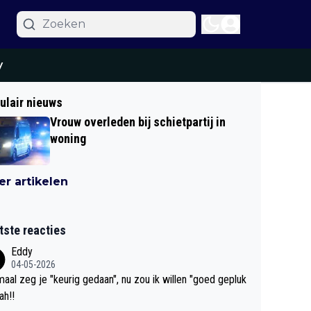
y
ulair nieuws
Vrouw overleden bij schietpartij in
woning
r artikelen
tste reacties
Eddy
04-05-2026
aal zeg je "keurig gedaan", nu zou ik willen "goed gepluk
bah!!