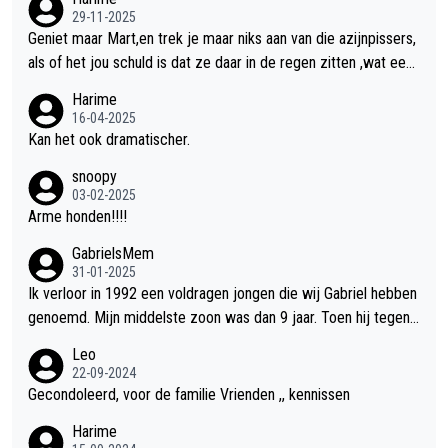
gelost!!
29-11-2025
Geniet maar Mart,en trek je maar niks aan van die azijnpissers,
als of het jou schuld is dat ze daar in de regen zitten ,wat een
giller.
Harime
16-04-2025
Kan het ook dramatischer.
snoopy
03-02-2025
Arme honden!!!!
GabrielsMem
31-01-2025
Ik verloor in 1992 een voldragen jongen die wij Gabriel hebben
genoemd. Mijn middelste zoon was dan 9 jaar. Toen hij tegen
de 20 was heeft hij ons verhaal van onze Gabriel aan Douwe B
Leo
ob verteld in Groningen. Ik gun Anouk en Douwe Bob hun rouw
22-09-2024
verdriet en als ervaringsdeskundige heb ik zeker begrip hiervo
Gecondoleerd, voor de familie Vrienden ,, kennissen
or. Wat mij tegen de borst stuit is de snelheid waarmee gegev
Harime
ens duidelijk overeenkomend met mijn gezins verlies in 1992