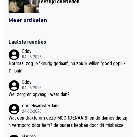
leeftijd overleden
Meer artikelen
Laatste reacties
Eddy
04-05-2026
Normaal zeg je "keurig gedaan", nu zou ik willen "goed gepluk
t"...bah!!
Eddy
04-05-2026
Wel zorg en opvang....waar dan?
cornelisamsterdam
24-02-2026
Wat een drukte om deze MOORDENAAR!! en de dames die zij
n vermoord door hem? de ouders hebben door dit misbaksel l
evenslan!! voor de hongerige LEEUWEN smijten!! probleem op
Harime