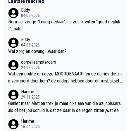
Laatste reacties
Eddy
04-05-2026
Normaal zeg je "keurig gedaan", nu zou ik willen "goed gepluk
t"...bah!!
Eddy
04-05-2026
Wel zorg en opvang....waar dan?
cornelisamsterdam
24-02-2026
Wat een drukte om deze MOORDENAAR!! en de dames die zij
n vermoord door hem? de ouders hebben door dit misbaksel l
evenslan!! voor de hongerige LEEUWEN smijten!! probleem op
Harime
gelost!!
29-11-2025
Geniet maar Mart,en trek je maar niks aan van die azijnpissers,
als of het jou schuld is dat ze daar in de regen zitten ,wat een
giller.
Harime
16-04-2025