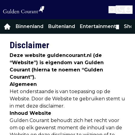
Binnenland
Buitenland
Entertainment
Sho
▼
Disclaimer
Deze website guldencourant.nl (de
“
Website
”) is eigendom van Gulden
Courant (hierna te noemen “
Gulden
Courant
”).
Algemeen
Het onderstaande is van toepassing op de
Website. Door de Website te gebruiken stemt u
in met deze disclaimer.
Inhoud Website
Gulden Courant behoudt zich het recht voor
om op elk gewenst moment de inhoud van de
Website en deze disclaimer te wijzigen of te