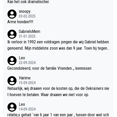
Kan het ook dramatischer.
snoopy
03-02-2025
Arme honden!!!!
GabrielsMem
31-01-2025
Ik verloor in 1992 een voldragen jongen die wij Gabriel hebben
genoemd. Mijn middelste zoon was dan 9 jaar. Toen hij tegen
de 20 was heeft hij ons verhaal van onze Gabriel aan Douwe B
Leo
ob verteld in Groningen. Ik gun Anouk en Douwe Bob hun rouw
22-09-2024
verdriet en als ervaringsdeskundige heb ik zeker begrip hiervo
Gecondoleerd, voor de familie Vrienden ,, kennissen
or. Wat mij tegen de borst stuit is de snelheid waarmee gegev
Harime
ens duidelijk overeenkomend met mijn gezins verlies in 1992
15-09-2024
een soort ready-made lied geschreven, geproduceerd en op d
Natuurlijk, wij draaien voor de kosten op, die de Oekraïners nie
e radio te beluisteren zijn binnen 12 dagen na het verlies van A
t hoeven te betalen. Waar draaien we niet voor op.
nouk en Douwe Bob's zoon. Wij hadden zeker geen commerci
Leo
ële energie gehad zo snel na ons verlies zoiets te ondernemen
14-09-2024
en alle ouders van overleden kinderen dat ik ken hadden dit oo
relatie,s gehad `van 6 jaar 1 van een jaar , tussen door wat sch