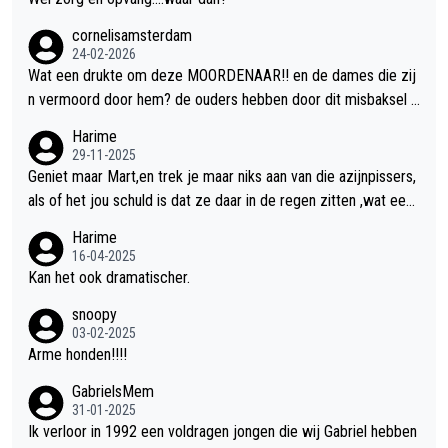
cornelisamsterdam
24-02-2026
Wat een drukte om deze MOORDENAAR!! en de dames die zij
n vermoord door hem? de ouders hebben door dit misbaksel l
evenslan!! voor de hongerige LEEUWEN smijten!! probleem op
Harime
gelost!!
29-11-2025
Geniet maar Mart,en trek je maar niks aan van die azijnpissers,
als of het jou schuld is dat ze daar in de regen zitten ,wat een
giller.
Harime
16-04-2025
Kan het ook dramatischer.
snoopy
03-02-2025
Arme honden!!!!
GabrielsMem
31-01-2025
Ik verloor in 1992 een voldragen jongen die wij Gabriel hebben