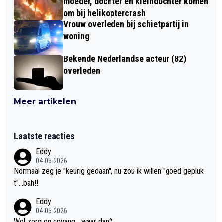
moeder, dochter en kleindochter komen
om bij helikoptercrash
Vrouw overleden bij schietpartij in
woning
Bekende Nederlandse acteur (82)
overleden
Meer artikelen
Laatste reacties
Eddy
04-05-2026
Normaal zeg je "keurig gedaan", nu zou ik willen "goed gepluk
t"...bah!!
Eddy
04-05-2026
Wel zorg en opvang....waar dan?