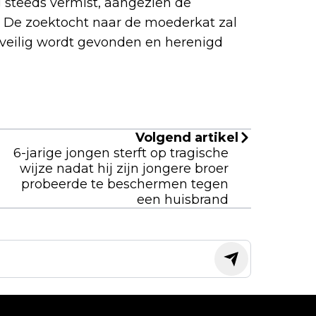
 steeds vermist, aangezien de
n ma
 De zoektocht naar de moederkat zal
g. i
 veilig wordt gevonden en herenigd
mand
Volgend artikel
6-jarige jongen sterft op tragische
wijze nadat hij zijn jongere broer
probeerde te beschermen tegen
een huisbrand