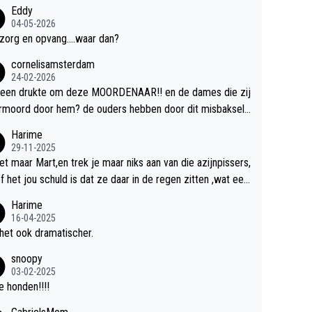
Eddy
04-05-2026
zorg en opvang....waar dan?
cornelisamsterdam
24-02-2026
 een drukte om deze MOORDENAAR!! en de dames die zij
rmoord door hem? de ouders hebben door dit misbaksel l
slan!! voor de hongerige LEEUWEN smijten!! probleem o
Harime
ost!!
29-11-2025
et maar Mart,en trek je maar niks aan van die azijnpissers,
of het jou schuld is dat ze daar in de regen zitten ,wat een
.
Harime
16-04-2025
het ook dramatischer.
snoopy
03-02-2025
 honden!!!!