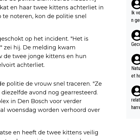
t en haar twee kittens achterliet in
Ik v
 te noteren, kon de politie snel
n genoem
n de
Bob 
schokt op het incident. "Het is
w ve
Geco
," zei hij. De melding kwam
voor
 de twee jonge kittens en hun
even
oirt achterliet.
2 ee
Natu
p de
et h
an A
 politie de vrouw snel traceren. "Ze
merc
diezelfde avond nog gearresteerd.
neme
rela
lex in Den Bosch voor verder
n di
harr
zal woensdag worden verhoord over
n DB
geil
nu d
n kl
k ha
r el
se en heeft de twee kittens veilig
al g