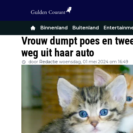
Binnenland
Buitenland
Entertainm
Vrouw dumpt poes en twee
weg uit haar auto
door
Redactie
woensdag, 01 mei 2024 om 16:49