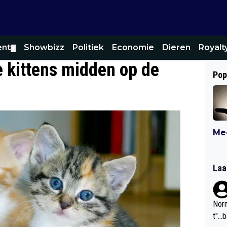
ent
Showbizz
Politiek
Economie
Dieren
Royalt
▼
 kittens midden op de
Pop
Mee
Laa
Norm
t"...