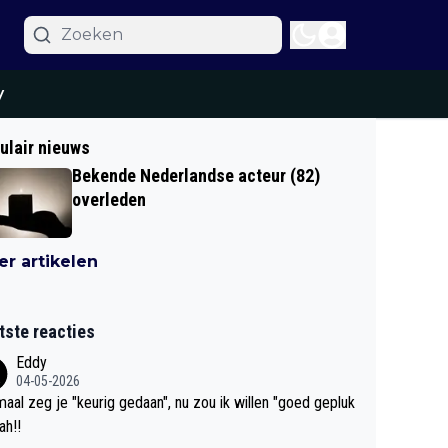
y
ulair nieuws
Bekende Nederlandse acteur (82)
overleden
r artikelen
tste reacties
Eddy
04-05-2026
aal zeg je "keurig gedaan", nu zou ik willen "goed gepluk
bah!!