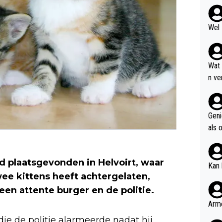
Wel 
Wat
n ve
even
pgel
Geni
als 
giller
d plaatsgevonden in Helvoirt, waar
Kan 
e kittens heeft achtergelaten,
 een attente burger en de politie.
Arme
ie de politie alarmeerde nadat hij