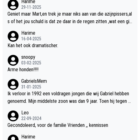
Harime
t!!
29-11-2025
Geniet maar Mart,en trek je maar niks aan van die azijnpissers,al
s of het jou schuld is dat ze daar in de regen zitten ,wat een gill
er.
Harime
16-04-2025
Kan het ook dramatischer.
snoopy
03-02-2025
Arme honden!!!!
GabrielsMem
31-01-2025
Ik verloor in 1992 een voldragen jongen die wij Gabriel hebben
genoemd. Mijn middelste zoon was dan 9 jaar. Toen hij tegen d
e 20 was heeft hij ons verhaal van onze Gabriel aan Douwe Bob
Leo
verteld in Groningen. Ik gun Anouk en Douwe Bob hun rouw verd
22-09-2024
riet en als ervaringsdeskundige heb ik zeker begrip hiervoor. Wa
Gecondoleerd, voor de familie Vrienden ,, kennissen
t mij tegen de borst stuit is de snelheid waarmee gegevens dui
Harime
delijk overeenkomend met mijn gezins verlies in 1992 een soor