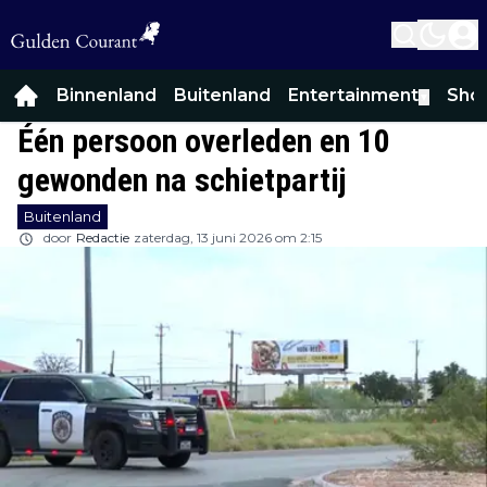
Binnenland
Buitenland
Entertainment
Sho
▼
Één persoon overleden en 10
gewonden na schietpartij
Buitenland
door
Redactie
zaterdag, 13 juni 2026 om 2:15