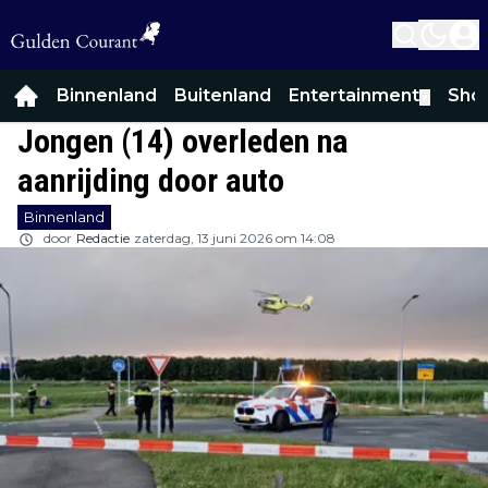
Binnenland
Buitenland
Entertainment
Sho
▼
Jongen (14) overleden na
aanrijding door auto
Binnenland
door
Redactie
zaterdag, 13 juni 2026 om 14:08