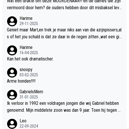
Wat een drukte om deze MOORDENAAR!! en de dames die zijn
vermoord door hem? de ouders hebben door dit misbaksel leve
nslan!! voor de hongerige LEEUWEN smijten!! probleem opgelos
Harime
t!!
29-11-2025
Geniet maar Mart,en trek je maar niks aan van die azijnpissers,al
s of het jou schuld is dat ze daar in de regen zitten ,wat een gill
er.
Harime
16-04-2025
Kan het ook dramatischer.
snoopy
03-02-2025
Arme honden!!!!
GabrielsMem
31-01-2025
Ik verloor in 1992 een voldragen jongen die wij Gabriel hebben
genoemd. Mijn middelste zoon was dan 9 jaar. Toen hij tegen d
e 20 was heeft hij ons verhaal van onze Gabriel aan Douwe Bob
Leo
verteld in Groningen. Ik gun Anouk en Douwe Bob hun rouw verd
22-09-2024