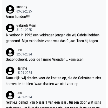
snoopy
03-02-2025
Arme honden!!!!
GabrielsMem
31-01-2025
Ik verloor in 1992 een voldragen jongen die wij Gabriel hebben
genoemd. Mijn middelste zoon was dan 9 jaar. Toen hij tegen d
e 20 was heeft hij ons verhaal van onze Gabriel aan Douwe Bob
Leo
verteld in Groningen. Ik gun Anouk en Douwe Bob hun rouw verd
22-09-2024
riet en als ervaringsdeskundige heb ik zeker begrip hiervoor. Wa
Gecondoleerd, voor de familie Vrienden ,, kennissen
t mij tegen de borst stuit is de snelheid waarmee gegevens dui
Harime
delijk overeenkomend met mijn gezins verlies in 1992 een soor
15-09-2024
t ready-made lied geschreven, geproduceerd en op de radio te
Natuurlijk, wij draaien voor de kosten op, die de Oekraïners niet
beluisteren zijn binnen 12 dagen na het verlies van Anouk en Do
hoeven te betalen. Waar draaien we niet voor op.
uwe Bob's zoon. Wij hadden zeker geen commerciële energie g
Leo
ehad zo snel na ons verlies zoiets te ondernemen en alle ouder
14-09-2024
s van overleden kinderen dat ik ken hadden dit ook niet kunnen
relatie,s gehad `van 6 jaar 1 van een jaar , tussen door wat scha
bewerkstelligen. Wij voelen nu dat ons aan DB vertelde geschie