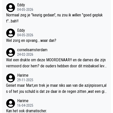
Eddy
04-05-2026
Normaal zeg je "keurig gedaan", nu zou ik willen "goed gepluk
t"...bah!!
Eddy
04-05-2026
Wel zorg en opvang....waar dan?
cornelisamsterdam
24-02-2026
Wat een drukte om deze MOORDENAAR!! en de dames die zijn
vermoord door hem? de ouders hebben door dit misbaksel leve
nslan!! voor de hongerige LEEUWEN smijten!! probleem opgelos
Harime
t!!
29-11-2025
Geniet maar Mart,en trek je maar niks aan van die azijnpissers,al
s of het jou schuld is dat ze daar in de regen zitten ,wat een gill
er.
Harime
16-04-2025
Kan het ook dramatischer.