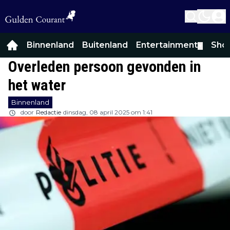
Binnenland
Buitenland
Entertainment
Sho
▼
Overleden persoon gevonden in
het water
Binnenland
door
Redactie
dinsdag, 08 april 2025 om 1:41