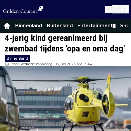
Binnenland
Buitenland
Entertainment
Sho
▼
4-jarig kind gereanimeerd bij
zwembad tijdens 'opa en oma dag'
Binnenland
door
Redactie
maandag, 05 juni 2023 om 13:44