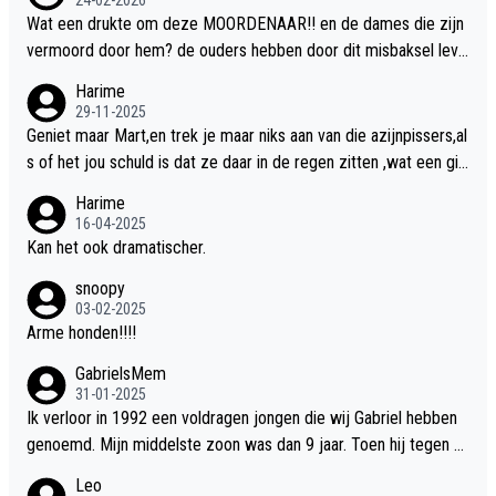
Wat een drukte om deze MOORDENAAR!! en de dames die zijn
vermoord door hem? de ouders hebben door dit misbaksel leve
nslan!! voor de hongerige LEEUWEN smijten!! probleem opgelos
Harime
t!!
29-11-2025
Geniet maar Mart,en trek je maar niks aan van die azijnpissers,al
s of het jou schuld is dat ze daar in de regen zitten ,wat een gill
er.
Harime
16-04-2025
Kan het ook dramatischer.
snoopy
03-02-2025
Arme honden!!!!
GabrielsMem
31-01-2025
Ik verloor in 1992 een voldragen jongen die wij Gabriel hebben
genoemd. Mijn middelste zoon was dan 9 jaar. Toen hij tegen d
e 20 was heeft hij ons verhaal van onze Gabriel aan Douwe Bob
Leo