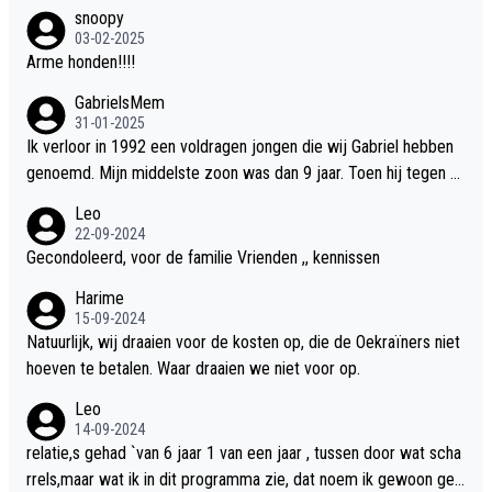
snoopy
03-02-2025
Arme honden!!!!
GabrielsMem
31-01-2025
Ik verloor in 1992 een voldragen jongen die wij Gabriel hebben
genoemd. Mijn middelste zoon was dan 9 jaar. Toen hij tegen d
e 20 was heeft hij ons verhaal van onze Gabriel aan Douwe Bob
Leo
verteld in Groningen. Ik gun Anouk en Douwe Bob hun rouw verd
22-09-2024
riet en als ervaringsdeskundige heb ik zeker begrip hiervoor. Wa
Gecondoleerd, voor de familie Vrienden ,, kennissen
t mij tegen de borst stuit is de snelheid waarmee gegevens dui
Harime
delijk overeenkomend met mijn gezins verlies in 1992 een soor
15-09-2024
t ready-made lied geschreven, geproduceerd en op de radio te
Natuurlijk, wij draaien voor de kosten op, die de Oekraïners niet
beluisteren zijn binnen 12 dagen na het verlies van Anouk en Do
hoeven te betalen. Waar draaien we niet voor op.
uwe Bob's zoon. Wij hadden zeker geen commerciële energie g
Leo
ehad zo snel na ons verlies zoiets te ondernemen en alle ouder
14-09-2024
s van overleden kinderen dat ik ken hadden dit ook niet kunnen
relatie,s gehad `van 6 jaar 1 van een jaar , tussen door wat scha
bewerkstelligen. Wij voelen nu dat ons aan DB vertelde geschie
rrels,maar wat ik in dit programma zie, dat noem ik gewoon geil
denis door mijn autistische tiener zoon nu door hem te grabble i