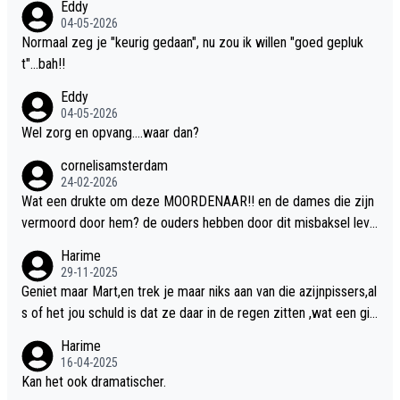
Eddy
04-05-2026
Normaal zeg je "keurig gedaan", nu zou ik willen "goed gepluk
t"...bah!!
Eddy
04-05-2026
Wel zorg en opvang....waar dan?
cornelisamsterdam
24-02-2026
Wat een drukte om deze MOORDENAAR!! en de dames die zijn
vermoord door hem? de ouders hebben door dit misbaksel leve
nslan!! voor de hongerige LEEUWEN smijten!! probleem opgelos
Harime
t!!
29-11-2025
Geniet maar Mart,en trek je maar niks aan van die azijnpissers,al
s of het jou schuld is dat ze daar in de regen zitten ,wat een gill
er.
Harime
16-04-2025
Kan het ook dramatischer.