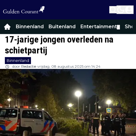
Binnenland
Buitenland
Entertainment
Sho
▼
17-jarige jongen overleden na
schietpartij
Binnenland
door
Redactie
vrijdag, 08 augustus 2025 om 14:24