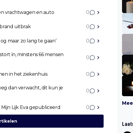
sen vrachtwagen en auto
0
brand uitbrak
0
Nog maar zo lang te gaan’
0
stort in, minstens 66 mensen
0
en in het ziekenhuis
0
 dan verwacht, dit kun je
0
Meer
Mijn Lijk Eva gepubliceerd
0
rtikelen
Laat