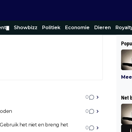
ent
Showbizz
Politiek
Economie
Dieren
Royalt
▼
Popu
Meer
0
Net 
 doden
0
Gebruik het niet en breng het
0