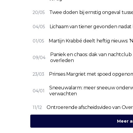
Twee doden bij ernstig ongeval tus
20/05
Lichaam van tiener gevonden nadat 
04/05
Martijn Krabbé deelt heftig nieuws: ‘
01/05
Paniek en chaos: dak van nachtclub 
09/04
overleden
Prinses Margriet met spoed opgenom
23/03
Sneeuwalarm: meer sneeuw onderweg
04/01
verwachten
Ontroerende afscheidsvideo van Over 
11/12
Meer a