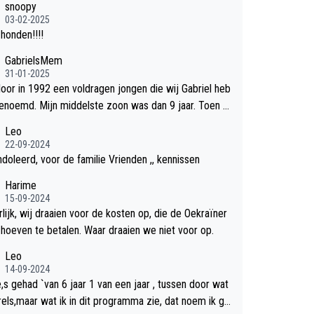
snoopy
03-02-2025
honden!!!!
GabrielsMem
31-01-2025
rloor in 1992 een voldragen jongen die wij Gabriel heb
md. Mijn middelste zoon was dan 9 jaar. Toen hi
en de 20 was heeft hij ons verhaal van onze Gabriel aa
Leo
we Bob verteld in Groningen. Ik gun Anouk en Douwe
22-09-2024
un rouw verdriet en als ervaringsdeskundige heb ik z
doleerd, voor de familie Vrienden ,, kennissen
egrip hiervoor. Wat mij tegen de borst stuit is de sn
Harime
d waarmee gegevens duidelijk overeenkomend met
15-09-2024
gezins verlies in 1992 een soort ready-made lied ges
lijk, wij draaien voor de kosten op, die de Oekraïner
en, geproduceerd en op de radio te beluisteren zijn
t hoeven te betalen. Waar draaien we niet voor op.
n 12 dagen na het verlies van Anouk en Douwe Bob's
Leo
 Wij hadden zeker geen commerciële energie gehad
14-09-2024
el na ons verlies zoiets te ondernemen en alle ouders
e,s gehad `van 6 jaar 1 van een jaar , tussen door wat
verleden kinderen dat ik ken hadden dit ook niet kunn
rels,maar wat ik in dit programma zie, dat noem ik ge
werkstelligen. Wij voelen nu dat ons aan DB vertelde