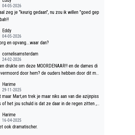
Eddy
04-05-2026
al zeg je "keurig gedaan", nu zou ik willen "goed gep
.bah!!
Eddy
04-05-2026
org en opvang....waar dan?
cornelisamsterdam
24-02-2026
en drukte om deze MOORDENAAR!! en de dames di
n vermoord door hem? de ouders hebben door dit mis
l levenslan!! voor de hongerige LEEUWEN smijten!! p
Harime
em opgelost!!
29-11-2025
t maar Mart,en trek je maar niks aan van die azijnpiss
s of het jou schuld is dat ze daar in de regen zitten ,
n giller.
Harime
16-04-2025
et ook dramatischer.