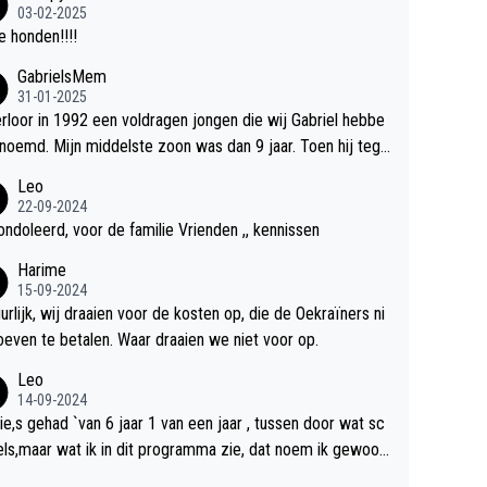
03-02-2025
 honden!!!!
GabrielsMem
31-01-2025
erloor in 1992 een voldragen jongen die wij Gabriel hebbe
d. Mijn middelste zoon was dan 9 jaar. Toen hij tege
 20 was heeft hij ons verhaal van onze Gabriel aan Douwe
Leo
verteld in Groningen. Ik gun Anouk en Douwe Bob hun rou
22-09-2024
rdriet en als ervaringsdeskundige heb ik zeker begrip hier
ndoleerd, voor de familie Vrienden ,, kennissen
. Wat mij tegen de borst stuit is de snelheid waarmee geg
Harime
s duidelijk overeenkomend met mijn gezins verlies in 199
15-09-2024
n soort ready-made lied geschreven, geproduceerd en o
urlijk, wij draaien voor de kosten op, die de Oekraïners ni
 radio te beluisteren zijn binnen 12 dagen na het verlies v
oeven te betalen. Waar draaien we niet voor op.
nouk en Douwe Bob's zoon. Wij hadden zeker geen com
Leo
iële energie gehad zo snel na ons verlies zoiets te onder
14-09-2024
n en alle ouders van overleden kinderen dat ik ken hadde
tie,s gehad `van 6 jaar 1 van een jaar , tussen door wat sc
t ook niet kunnen bewerkstelligen. Wij voelen nu dat ons aa
els,maar wat ik in dit programma zie, dat noem ik gewoon
 vertelde geschiedenis door mijn autistische tiener zoon
heid,wat ik dus niet in het programma zie is totaal niets, ee
oor hem te grabble is gedaan. Ik heb alle ruimte om Anou