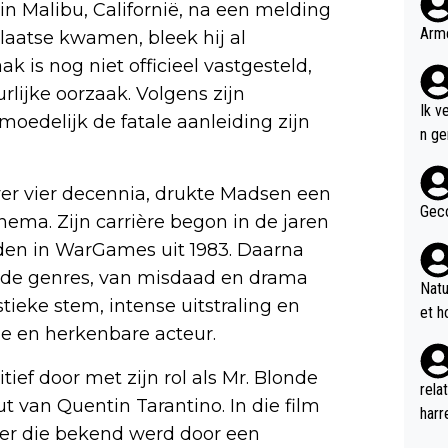
n Malibu, Californië, na een melding
Arme
laatse kwamen, bleek hij al
k is nog niet officieel vastgesteld,
lijke oorzaak. Volgens zijn
Ik v
oedelijk de fatale aanleiding zijn
n genoem
n de
Bob 
ver vier decennia, drukte Madsen een
w ve
Geco
ema. Zijn carrière begon in de jaren
voor
reden in WarGames uit 1983. Daarna
even
ende genres, van misdaad en drama
2 ee
Natu
p de
istieke stem, intense uitstraling en
et h
an A
e en herkenbare acteur.
merc
neme
ief door met zijn rol als Mr. Blonde
rela
n di
t van Quentin Tarantino. In die film
harr
n DB
ter die bekend werd door een
geil
nu d