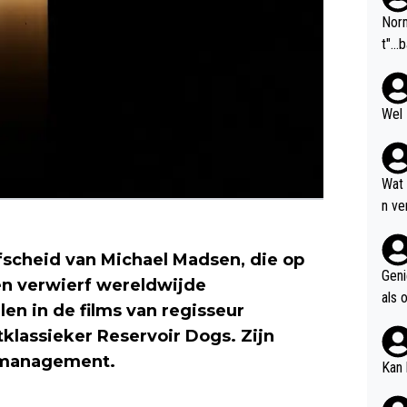
Norm
t"...
Wel 
Wat
n ve
even
pgel
scheid van Michael Madsen, die op
Geni
sen verwierf wereldwijde
als 
len in de films van regisseur
giller
klassieker Reservoir Dogs. Zijn
n management.
Kan 