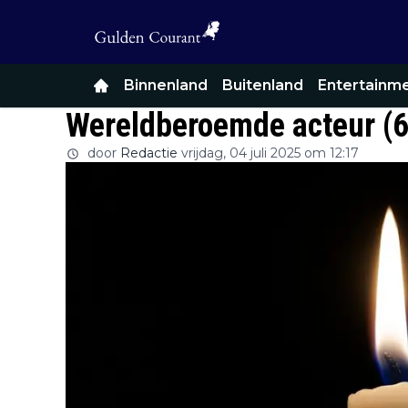
Binnenland
Buitenland
Entertainm
Wereldberoemde acteur (6
door
Redactie
vrijdag, 04 juli 2025 om 12:17