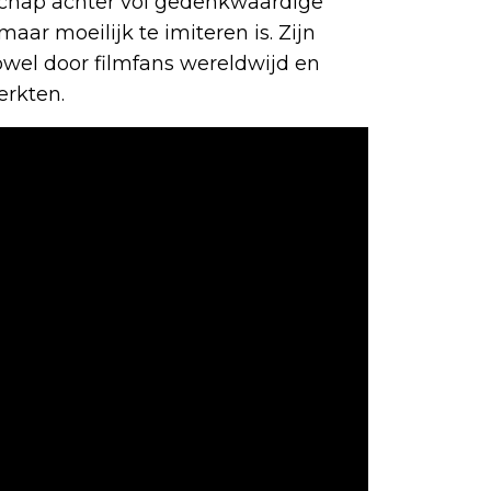
schap achter vol gedenkwaardige
maar moeilijk te imiteren is. Zijn
owel door filmfans wereldwijd en
rkten.