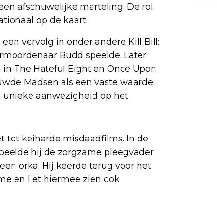
n afschuwelijke marteling. De rol
n kl
k ha
r el
tionaal op de kaart.
al g
n vervolg in onder andere Kill Bill:
n ma
g. i
huurmoordenaar Budd speelde. Later
mand
en in The Hateful Eight en Once Upon
ouwde Madsen als een vaste waarde
jn unieke aanwezigheid op het
 tot keiharde misdaadfilms. In de
 speelde hij de zorgzame pleegvader
een orka. Hij keerde terug voor het
me en liet hiermee zien ook