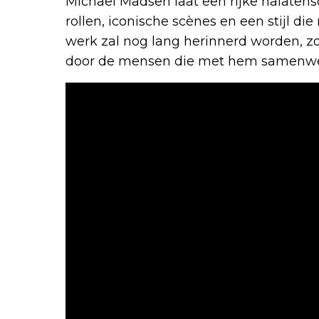
Michael Madsen laat een rijke nalaten
rollen, iconische scènes en een stijl die 
werk zal nog lang herinnerd worden, z
door de mensen die met hem samenwe