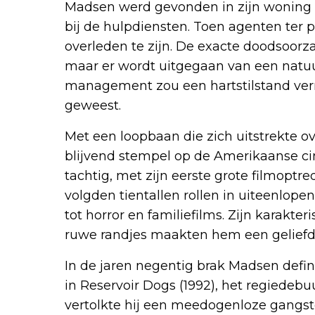
Madsen werd gevonden in zijn woning i
bij de hulpdiensten. Toen agenten ter p
overleden te zijn. De exacte doodsoorzaa
maar er wordt uitgegaan van een natuur
management zou een hartstilstand verm
geweest.
Met een loopbaan die zich uitstrekte o
blijvend stempel op de Amerikaanse cin
tachtig, met zijn eerste grote filmopt
volgden tientallen rollen in uiteenlop
tot horror en familiefilms. Zijn karakter
ruwe randjes maakten hem een geliefd
In de jaren negentig brak Madsen definit
in Reservoir Dogs (1992), het regiedebuu
vertolkte hij een meedogenloze gangs