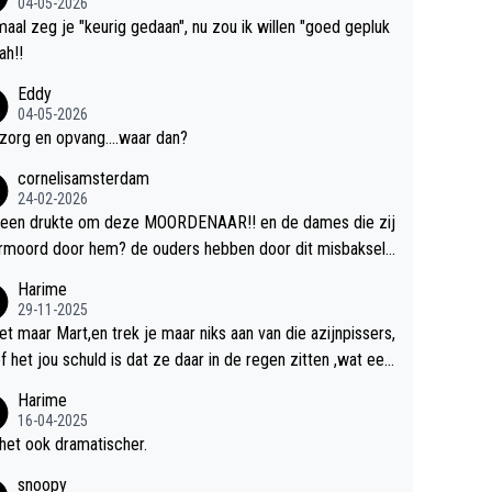
04-05-2026
aal zeg je "keurig gedaan", nu zou ik willen "goed gepluk
bah!!
Eddy
04-05-2026
zorg en opvang....waar dan?
cornelisamsterdam
24-02-2026
 een drukte om deze MOORDENAAR!! en de dames die zij
rmoord door hem? de ouders hebben door dit misbaksel l
slan!! voor de hongerige LEEUWEN smijten!! probleem o
Harime
ost!!
29-11-2025
et maar Mart,en trek je maar niks aan van die azijnpissers,
of het jou schuld is dat ze daar in de regen zitten ,wat een
.
Harime
16-04-2025
het ook dramatischer.
snoopy