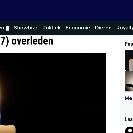
ent
Showbizz
Politiek
Economie
Dieren
Royalt
▼
7) overleden
Pop
Mee
Laa