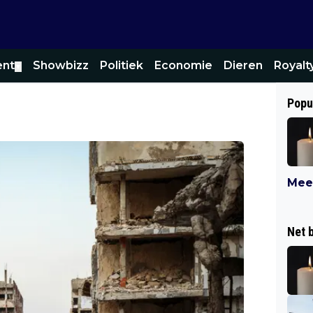
ent
Showbizz
Politiek
Economie
Dieren
Royalt
▼
Popu
Meer
Net 