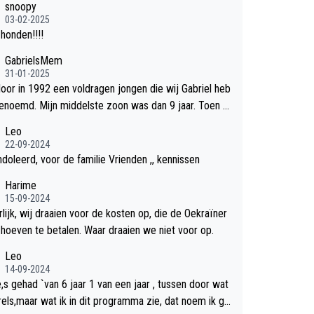
snoopy
03-02-2025
honden!!!!
GabrielsMem
31-01-2025
rloor in 1992 een voldragen jongen die wij Gabriel heb
md. Mijn middelste zoon was dan 9 jaar. Toen hi
en de 20 was heeft hij ons verhaal van onze Gabriel aa
Leo
we Bob verteld in Groningen. Ik gun Anouk en Douwe
22-09-2024
un rouw verdriet en als ervaringsdeskundige heb ik z
doleerd, voor de familie Vrienden ,, kennissen
egrip hiervoor. Wat mij tegen de borst stuit is de sn
Harime
d waarmee gegevens duidelijk overeenkomend met
15-09-2024
gezins verlies in 1992 een soort ready-made lied ges
lijk, wij draaien voor de kosten op, die de Oekraïner
en, geproduceerd en op de radio te beluisteren zijn
t hoeven te betalen. Waar draaien we niet voor op.
n 12 dagen na het verlies van Anouk en Douwe Bob's
Leo
 Wij hadden zeker geen commerciële energie gehad
14-09-2024
el na ons verlies zoiets te ondernemen en alle ouders
e,s gehad `van 6 jaar 1 van een jaar , tussen door wat
verleden kinderen dat ik ken hadden dit ook niet kunn
rels,maar wat ik in dit programma zie, dat noem ik ge
werkstelligen. Wij voelen nu dat ons aan DB vertelde