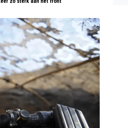
eer zo sterk aan het front’
woon 
gesch
l niet
m te 
niet z
erhaal
t wor
eeft d
rs vin
maar 
ooh wa