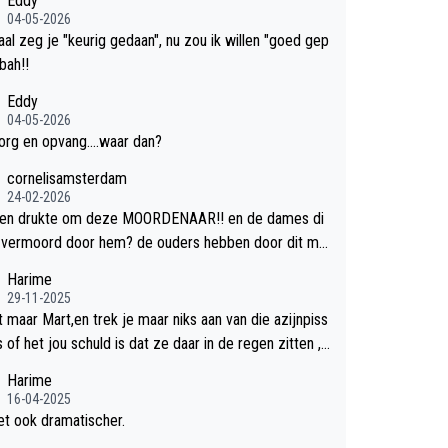
Eddy
04-05-2026
al zeg je "keurig gedaan", nu zou ik willen "goed gep
.bah!!
Eddy
04-05-2026
org en opvang....waar dan?
cornelisamsterdam
24-02-2026
en drukte om deze MOORDENAAR!! en de dames di
n vermoord door hem? de ouders hebben door dit mis
l levenslan!! voor de hongerige LEEUWEN smijten!! p
Harime
em opgelost!!
29-11-2025
t maar Mart,en trek je maar niks aan van die azijnpiss
s of het jou schuld is dat ze daar in de regen zitten ,
n giller.
Harime
16-04-2025
et ook dramatischer.