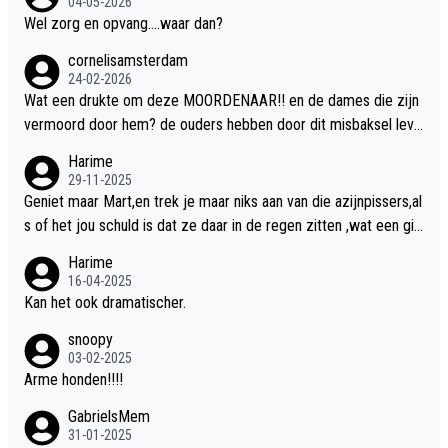
04-05-2026
Wel zorg en opvang....waar dan?
cornelisamsterdam
24-02-2026
Wat een drukte om deze MOORDENAAR!! en de dames die zijn
vermoord door hem? de ouders hebben door dit misbaksel leve
nslan!! voor de hongerige LEEUWEN smijten!! probleem opgelos
Harime
t!!
29-11-2025
Geniet maar Mart,en trek je maar niks aan van die azijnpissers,al
s of het jou schuld is dat ze daar in de regen zitten ,wat een gill
er.
Harime
16-04-2025
Kan het ook dramatischer.
snoopy
03-02-2025
Arme honden!!!!
GabrielsMem
31-01-2025