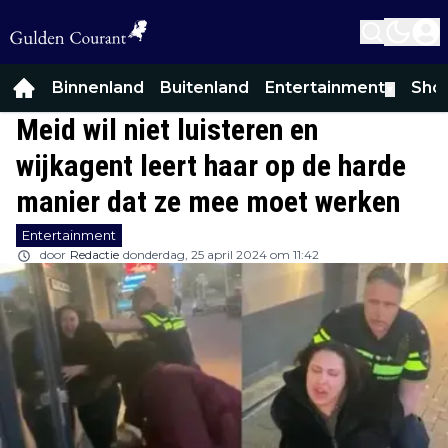
Binnenland
Buitenland
Entertainment
Sho
▼
Meid wil niet luisteren en
wijkagent leert haar op de harde
manier dat ze mee moet werken
Entertainment
door
Redactie
donderdag, 25 april 2024 om 11:42