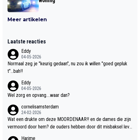
woning
Meer artikelen
Laatste reacties
Eddy
04-05-2026
Normaal zeg je "keurig gedaan", nu zou ik willen "goed gepluk
t"...bah!!
Eddy
04-05-2026
Wel zorg en opvang....waar dan?
cornelisamsterdam
24-02-2026
Wat een drukte om deze MOORDENAAR!! en de dames die zijn
vermoord door hem? de ouders hebben door dit misbaksel leve
nslan!! voor de hongerige LEEUWEN smijten!! probleem opgelos
Harime