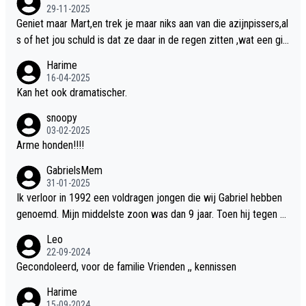
t!!
29-11-2025
Geniet maar Mart,en trek je maar niks aan van die azijnpissers,al
s of het jou schuld is dat ze daar in de regen zitten ,wat een gill
er.
Harime
16-04-2025
Kan het ook dramatischer.
snoopy
03-02-2025
Arme honden!!!!
GabrielsMem
31-01-2025
Ik verloor in 1992 een voldragen jongen die wij Gabriel hebben
genoemd. Mijn middelste zoon was dan 9 jaar. Toen hij tegen d
e 20 was heeft hij ons verhaal van onze Gabriel aan Douwe Bob
Leo
verteld in Groningen. Ik gun Anouk en Douwe Bob hun rouw verd
22-09-2024
riet en als ervaringsdeskundige heb ik zeker begrip hiervoor. Wa
Gecondoleerd, voor de familie Vrienden ,, kennissen
t mij tegen de borst stuit is de snelheid waarmee gegevens dui
Harime
delijk overeenkomend met mijn gezins verlies in 1992 een soor
15-09-2024