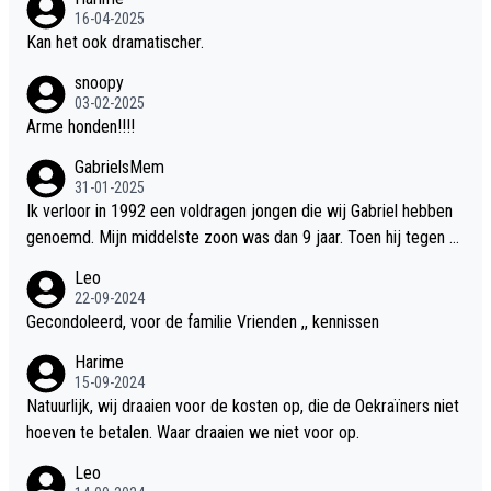
16-04-2025
Kan het ook dramatischer.
snoopy
03-02-2025
Arme honden!!!!
GabrielsMem
31-01-2025
Ik verloor in 1992 een voldragen jongen die wij Gabriel hebben
genoemd. Mijn middelste zoon was dan 9 jaar. Toen hij tegen d
e 20 was heeft hij ons verhaal van onze Gabriel aan Douwe Bob
Leo
verteld in Groningen. Ik gun Anouk en Douwe Bob hun rouw verd
22-09-2024
riet en als ervaringsdeskundige heb ik zeker begrip hiervoor. Wa
Gecondoleerd, voor de familie Vrienden ,, kennissen
t mij tegen de borst stuit is de snelheid waarmee gegevens dui
Harime
delijk overeenkomend met mijn gezins verlies in 1992 een soor
15-09-2024
t ready-made lied geschreven, geproduceerd en op de radio te
Natuurlijk, wij draaien voor de kosten op, die de Oekraïners niet
beluisteren zijn binnen 12 dagen na het verlies van Anouk en Do
hoeven te betalen. Waar draaien we niet voor op.
uwe Bob's zoon. Wij hadden zeker geen commerciële energie g
Leo
ehad zo snel na ons verlies zoiets te ondernemen en alle ouder