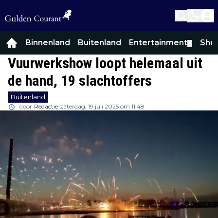
Binnenland
Buitenland
Entertainment
Sho
▼
Vuurwerkshow loopt helemaal uit
de hand, 19 slachtoffers
Buitenland
door
Redactie
zaterdag, 19 juli 2025 om 11:48