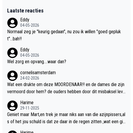
Laatste reacties
Eddy
04-05-2026
Normaal zeg je "keurig gedaan", nu zou ik willen "goed gepluk
t"...bah!!
Eddy
04-05-2026
Wel zorg en opvang....waar dan?
cornelisamsterdam
24-02-2026
Wat een drukte om deze MOORDENAAR!! en de dames die zijn
vermoord door hem? de ouders hebben door dit misbaksel leve
nslan!! voor de hongerige LEEUWEN smijten!! probleem opgelos
Harime
t!!
29-11-2025
Geniet maar Mart,en trek je maar niks aan van die azijnpissers,al
s of het jou schuld is dat ze daar in de regen zitten ,wat een gill
er.
Harime