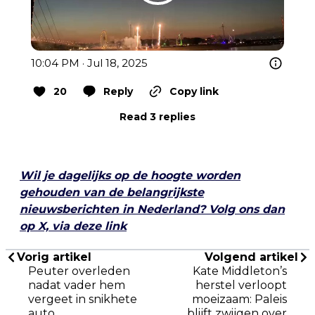
10:04 PM · Jul 18, 2025
20
Reply
Copy link
Read 3 replies
Wil je dagelijks op de hoogte worden
gehouden van de belangrijkste
nieuwsberichten in Nederland? Volg ons dan
op X, via deze link
Vorig artikel
Volgend artikel
Peuter overleden
Kate Middleton’s
nadat vader hem
herstel verloopt
vergeet in snikhete
moeizaam: Paleis
auto
blijft zwijgen over