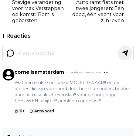
Stevige verandering
Auto ramt fiets met
voor Max Verstappen
twee jongeren: Eén
op komst: ‘Bom is
dood, één vecht voor
gebarsten’
zijn leven
1 Reacties
cornelisamsterdam
24 februari 2026 om 12:57
+
11
Wat een drukte om deze MOORDENAAR!! en de
dames die zijn vermoord door hem? de ouders hebben
door dit misbaksel levenslan!! voor de hongerige
LEEUWEN smijten!! probleem opgelost!!
11
+
Antwoord