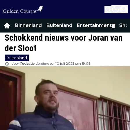
Binnenland
Buitenland
Entertainment
Sho
▼
Schokkend nieuws voor Joran van
der Sloot
Buitenland
door
Redactie
donderdag, 10 juli 2025 om 19:08