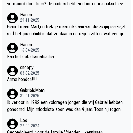
vermoord door hem? de ouders hebben door dit misbaksel leve
nslan!! voor de hongerige LEEUWEN smijten!! probleem opgelos
Harime
t!!
29-11-2025
Geniet maar Mart,en trek je maar niks aan van die azijnpissers,al
s of het jou schuld is dat ze daar in de regen zitten ,wat een gill
er.
Harime
16-04-2025
Kan het ook dramatischer.
snoopy
03-02-2025
Arme honden!!!!
GabrielsMem
31-01-2025
Ik verloor in 1992 een voldragen jongen die wij Gabriel hebben
genoemd. Mijn middelste zoon was dan 9 jaar. Toen hij tegen d
e 20 was heeft hij ons verhaal van onze Gabriel aan Douwe Bob
Leo
verteld in Groningen. Ik gun Anouk en Douwe Bob hun rouw verd
22-09-2024
riet en als ervaringsdeskundige heb ik zeker begrip hiervoor. Wa
Gecondoleerd, voor de familie Vrienden ,, kennissen