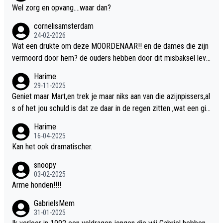
Wel zorg en opvang....waar dan?
cornelisamsterdam
24-02-2026
Wat een drukte om deze MOORDENAAR!! en de dames die zijn
vermoord door hem? de ouders hebben door dit misbaksel leve
nslan!! voor de hongerige LEEUWEN smijten!! probleem opgelos
Harime
t!!
29-11-2025
Geniet maar Mart,en trek je maar niks aan van die azijnpissers,al
s of het jou schuld is dat ze daar in de regen zitten ,wat een gill
er.
Harime
16-04-2025
Kan het ook dramatischer.
snoopy
03-02-2025
Arme honden!!!!
GabrielsMem
31-01-2025