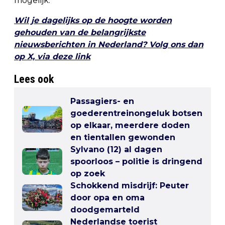
mogelijk.
Wil je dagelijks op de hoogte worden
gehouden van de belangrijkste
nieuwsberichten in Nederland? Volg ons dan
op X, via deze link
Lees ook
Passagiers- en
goederentreinongeluk botsen
op elkaar, meerdere doden
en tientallen gewonden
Sylvano (12) al dagen
spoorloos – politie is dringend
op zoek
Schokkend misdrijf: Peuter
door opa en oma
doodgemarteld
Nederlandse toerist