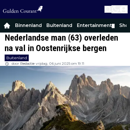
Binnenland
Buitenland
Entertainment
Sho
▼
Nederlandse man (63) overleden
na val in Oostenrijkse bergen
Buitenland
door
Redactie
vrijdag, 06 juni 2025 om 19:11