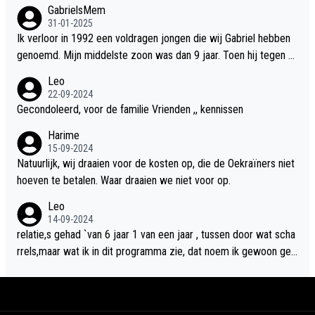
GabrielsMem
31-01-2025
Ik verloor in 1992 een voldragen jongen die wij Gabriel hebben
genoemd. Mijn middelste zoon was dan 9 jaar. Toen hij tegen d
e 20 was heeft hij ons verhaal van onze Gabriel aan Douwe Bob
Leo
verteld in Groningen. Ik gun Anouk en Douwe Bob hun rouw verd
22-09-2024
riet en als ervaringsdeskundige heb ik zeker begrip hiervoor. Wa
Gecondoleerd, voor de familie Vrienden ,, kennissen
t mij tegen de borst stuit is de snelheid waarmee gegevens dui
Harime
delijk overeenkomend met mijn gezins verlies in 1992 een soor
15-09-2024
t ready-made lied geschreven, geproduceerd en op de radio te
Natuurlijk, wij draaien voor de kosten op, die de Oekraïners niet
beluisteren zijn binnen 12 dagen na het verlies van Anouk en Do
hoeven te betalen. Waar draaien we niet voor op.
uwe Bob's zoon. Wij hadden zeker geen commerciële energie g
Leo
ehad zo snel na ons verlies zoiets te ondernemen en alle ouder
14-09-2024
s van overleden kinderen dat ik ken hadden dit ook niet kunnen
relatie,s gehad `van 6 jaar 1 van een jaar , tussen door wat scha
bewerkstelligen. Wij voelen nu dat ons aan DB vertelde geschie
rrels,maar wat ik in dit programma zie, dat noem ik gewoon geil
denis door mijn autistische tiener zoon nu door hem te grabble i
heid,wat ik dus niet in het programma zie is totaal niets, een klik
s gedaan. Ik heb alle ruimte om Anouk haar verhaal te willen hor
moet je direct hebben van beide kanten, en niet zgn naar elkaar
en.
toe groeien, volgens mijn opinie is,,,,,het wordt allemaal gespeel