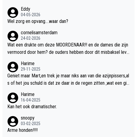
Eddy
04-05-2026
Wel zorg en opvang....waar dan?
cornelisamsterdam
24-02-2026
Wat een drukte om deze MOORDENAAR!! en de dames die zijn
vermoord door hem? de ouders hebben door dit misbaksel leve
nslan!! voor de hongerige LEEUWEN smijten!! probleem opgelos
Harime
t!!
29-11-2025
Geniet maar Mart,en trek je maar niks aan van die azijnpissers,al
s of het jou schuld is dat ze daar in de regen zitten ,wat een gill
er.
Harime
16-04-2025
Kan het ook dramatischer.
snoopy
03-02-2025
Arme honden!!!!