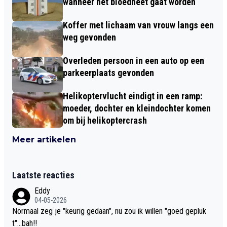
wanneer het bloedheet gaat worden
Koffer met lichaam van vrouw langs een
weg gevonden
Overleden persoon in een auto op een
parkeerplaats gevonden
Helikoptervlucht eindigt in een ramp:
moeder, dochter en kleindochter komen
om bij helikoptercrash
Meer artikelen
Laatste reacties
Eddy
04-05-2026
Normaal zeg je "keurig gedaan", nu zou ik willen "goed gepluk
t"...bah!!