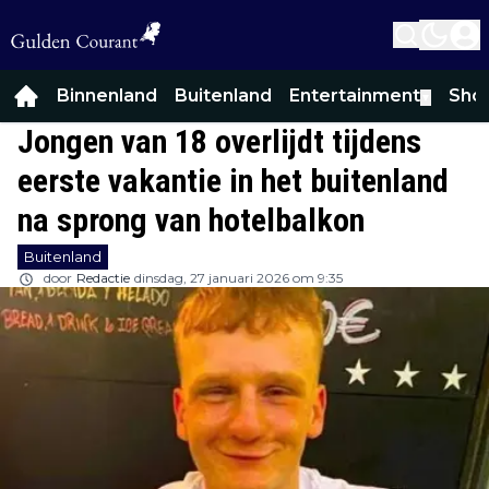
Binnenland
Buitenland
Entertainment
Sho
▼
Jongen van 18 overlijdt tijdens
eerste vakantie in het buitenland
na sprong van hotelbalkon
Buitenland
door
Redactie
dinsdag, 27 januari 2026 om 9:35