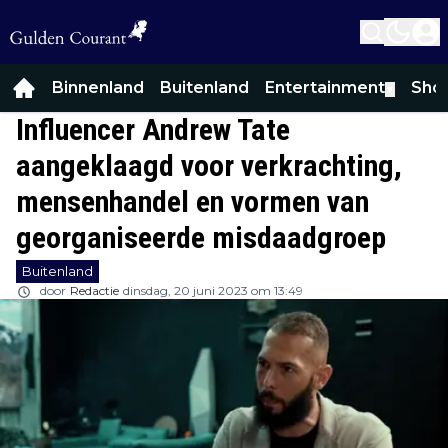
Binnenland
Buitenland
Entertainment
Sho
▼
Influencer Andrew Tate
aangeklaagd voor verkrachting,
mensenhandel en vormen van
georganiseerde misdaadgroep
Buitenland
door
Redactie
dinsdag, 20 juni 2023 om 13:49