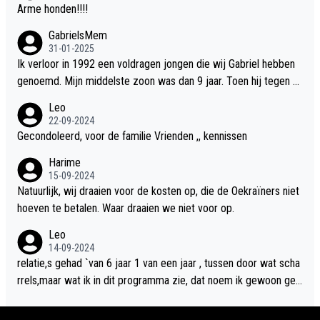
Arme honden!!!!
GabrielsMem
31-01-2025
Ik verloor in 1992 een voldragen jongen die wij Gabriel hebben
genoemd. Mijn middelste zoon was dan 9 jaar. Toen hij tegen d
e 20 was heeft hij ons verhaal van onze Gabriel aan Douwe Bob
Leo
verteld in Groningen. Ik gun Anouk en Douwe Bob hun rouw verd
22-09-2024
riet en als ervaringsdeskundige heb ik zeker begrip hiervoor. Wa
Gecondoleerd, voor de familie Vrienden ,, kennissen
t mij tegen de borst stuit is de snelheid waarmee gegevens dui
Harime
delijk overeenkomend met mijn gezins verlies in 1992 een soor
15-09-2024
t ready-made lied geschreven, geproduceerd en op de radio te
Natuurlijk, wij draaien voor de kosten op, die de Oekraïners niet
beluisteren zijn binnen 12 dagen na het verlies van Anouk en Do
hoeven te betalen. Waar draaien we niet voor op.
uwe Bob's zoon. Wij hadden zeker geen commerciële energie g
Leo
ehad zo snel na ons verlies zoiets te ondernemen en alle ouder
14-09-2024
s van overleden kinderen dat ik ken hadden dit ook niet kunnen
relatie,s gehad `van 6 jaar 1 van een jaar , tussen door wat scha
bewerkstelligen. Wij voelen nu dat ons aan DB vertelde geschie
rrels,maar wat ik in dit programma zie, dat noem ik gewoon geil
denis door mijn autistische tiener zoon nu door hem te grabble i
heid,wat ik dus niet in het programma zie is totaal niets, een klik
s gedaan. Ik heb alle ruimte om Anouk haar verhaal te willen hor
moet je direct hebben van beide kanten, en niet zgn naar elkaar