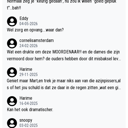
Normaal zeg je "keurig gedaan", nu zou ik willen "goed gepluk
t"...bah!!
Eddy
04-05-2026
Wel zorg en opvang....waar dan?
cornelisamsterdam
24-02-2026
Wat een drukte om deze MOORDENAAR!! en de dames die zijn
vermoord door hem? de ouders hebben door dit misbaksel leve
nslan!! voor de hongerige LEEUWEN smijten!! probleem opgelos
Harime
t!!
29-11-2025
Geniet maar Mart,en trek je maar niks aan van die azijnpissers,al
s of het jou schuld is dat ze daar in de regen zitten ,wat een gill
er.
Harime
16-04-2025
Kan het ook dramatischer.
snoopy
03-02-2025