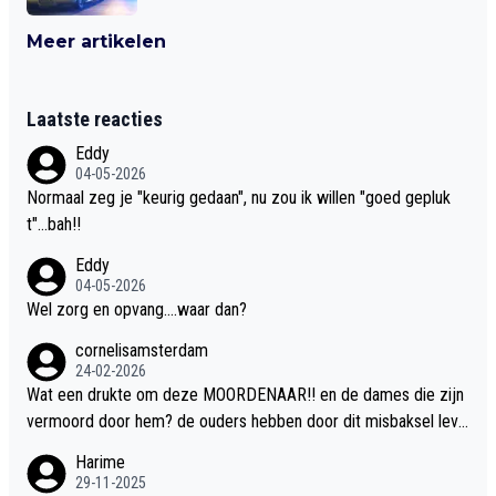
Meer artikelen
Laatste reacties
Eddy
04-05-2026
Normaal zeg je "keurig gedaan", nu zou ik willen "goed gepluk
t"...bah!!
Eddy
04-05-2026
Wel zorg en opvang....waar dan?
cornelisamsterdam
24-02-2026
Wat een drukte om deze MOORDENAAR!! en de dames die zijn
vermoord door hem? de ouders hebben door dit misbaksel leve
nslan!! voor de hongerige LEEUWEN smijten!! probleem opgelos
Harime
t!!
29-11-2025