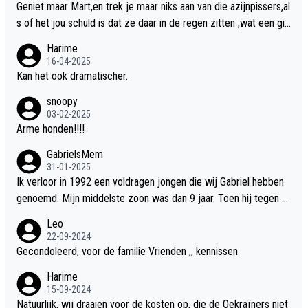
Geniet maar Mart,en trek je maar niks aan van die azijnpissers,al
s of het jou schuld is dat ze daar in de regen zitten ,wat een gill
er.
Harime
16-04-2025
Kan het ook dramatischer.
snoopy
03-02-2025
Arme honden!!!!
GabrielsMem
31-01-2025
Ik verloor in 1992 een voldragen jongen die wij Gabriel hebben
genoemd. Mijn middelste zoon was dan 9 jaar. Toen hij tegen d
e 20 was heeft hij ons verhaal van onze Gabriel aan Douwe Bob
Leo
verteld in Groningen. Ik gun Anouk en Douwe Bob hun rouw verd
22-09-2024
riet en als ervaringsdeskundige heb ik zeker begrip hiervoor. Wa
Gecondoleerd, voor de familie Vrienden ,, kennissen
t mij tegen de borst stuit is de snelheid waarmee gegevens dui
Harime
delijk overeenkomend met mijn gezins verlies in 1992 een soor
15-09-2024
t ready-made lied geschreven, geproduceerd en op de radio te
Natuurlijk, wij draaien voor de kosten op, die de Oekraïners niet