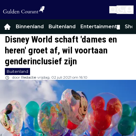
Binnenland
Buitenland
Entertainment
Sho
▼
Disney World schaft 'dames en
heren' groet af, wil voortaan
genderinclusief zijn
Buitenland
door
Redactie
vrijdag, 02 juli 2021 om 16:10