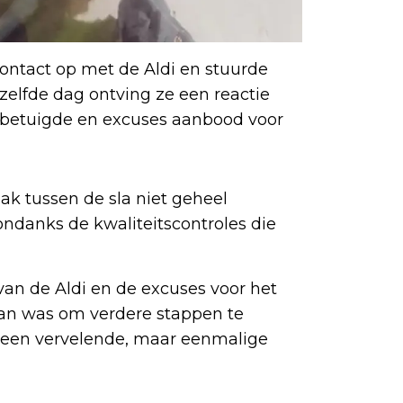
n ma
g. i
mand
ontact op met de Aldi en stuurde
ezelfde dag ontving ze een reactie
t betuigde en excuses aanbood voor
lak tussen de sla niet geheel
ndanks de kwaliteitscontroles die
 van de Aldi en de excuses voor het
lan was om verdere stappen te
 een vervelende, maar eenmalige