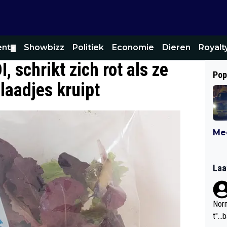
ent
Showbizz
Politiek
Economie
Dieren
Royalt
▼
, schrikt zich rot als ze
Pop
laadjes kruipt
Mee
Laa
Norm
t"...