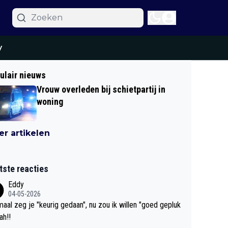
y
ulair nieuws
Vrouw overleden bij schietpartij in
woning
r artikelen
tste reacties
Eddy
04-05-2026
aal zeg je "keurig gedaan", nu zou ik willen "goed gepluk
bah!!