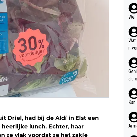
Wel 
Wat
n ve
even
pgel
Geni
als 
giller
Kan 
 Driel, had bij de Aldi in Elst een
Arme
heerlijke lunch. Echter, haar
 ze vlak voordat ze het zakje