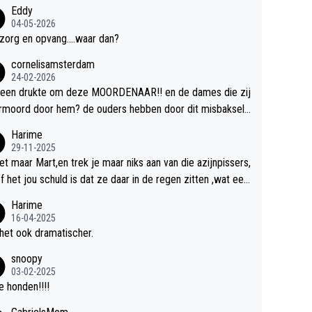
Eddy
04-05-2026
zorg en opvang....waar dan?
cornelisamsterdam
24-02-2026
 een drukte om deze MOORDENAAR!! en de dames die zij
rmoord door hem? de ouders hebben door dit misbaksel l
slan!! voor de hongerige LEEUWEN smijten!! probleem o
Harime
ost!!
29-11-2025
et maar Mart,en trek je maar niks aan van die azijnpissers,
of het jou schuld is dat ze daar in de regen zitten ,wat een
.
Harime
16-04-2025
het ook dramatischer.
snoopy
03-02-2025
 honden!!!!