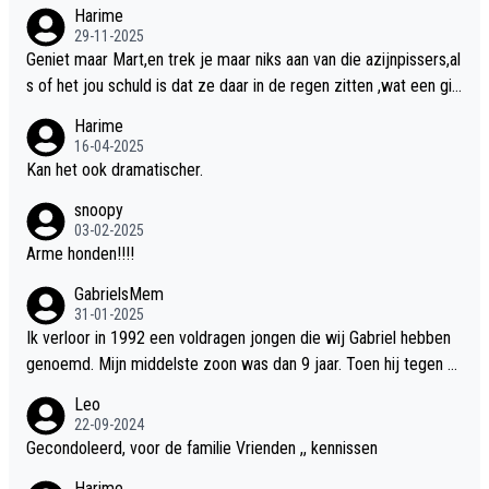
nslan!! voor de hongerige LEEUWEN smijten!! probleem opgelos
Harime
t!!
29-11-2025
Geniet maar Mart,en trek je maar niks aan van die azijnpissers,al
s of het jou schuld is dat ze daar in de regen zitten ,wat een gill
er.
Harime
16-04-2025
Kan het ook dramatischer.
snoopy
03-02-2025
Arme honden!!!!
GabrielsMem
31-01-2025
Ik verloor in 1992 een voldragen jongen die wij Gabriel hebben
genoemd. Mijn middelste zoon was dan 9 jaar. Toen hij tegen d
e 20 was heeft hij ons verhaal van onze Gabriel aan Douwe Bob
Leo
verteld in Groningen. Ik gun Anouk en Douwe Bob hun rouw verd
22-09-2024
riet en als ervaringsdeskundige heb ik zeker begrip hiervoor. Wa
Gecondoleerd, voor de familie Vrienden ,, kennissen
t mij tegen de borst stuit is de snelheid waarmee gegevens dui
Harime