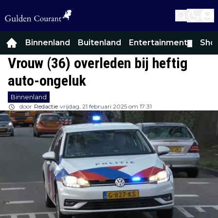
Binnenland
Buitenland
Entertainment
Sho
▼
Vrouw (36) overleden bij heftig
auto-ongeluk
Binnenland
door
Redactie
vrijdag, 21 februari 2025 om 17:31