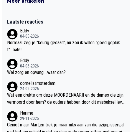
Meer artikelen
Laatste reacties
Eddy
04-05-2026
Normaal zeg je "keurig gedaan", nu zou ik willen "goed gepluk
t"...bah!!
Eddy
04-05-2026
Wel zorg en opvang....waar dan?
cornelisamsterdam
24-02-2026
Wat een drukte om deze MOORDENAAR!! en de dames die zijn
vermoord door hem? de ouders hebben door dit misbaksel leve
nslan!! voor de hongerige LEEUWEN smijten!! probleem opgelos
Harime
t!!
29-11-2025
Geniet maar Mart,en trek je maar niks aan van die azijnpissers,al
s of het jou schuld is dat ze daar in de regen zitten ,wat een gill