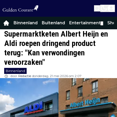
Binnenland
Buitenland
Entertainment
Sho
▼
Supermarktketen Albert Heijn en
Aldi roepen dringend product
terug: "Kan verwondingen
veroorzaken"
Binnenland
door
Redactie
donderdag, 21 mei 2026 om 2:07