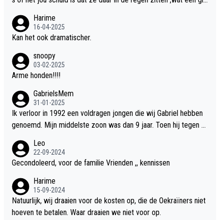
er.
Harime
16-04-2025
Kan het ook dramatischer.
snoopy
03-02-2025
Arme honden!!!!
GabrielsMem
31-01-2025
Ik verloor in 1992 een voldragen jongen die wij Gabriel hebben
genoemd. Mijn middelste zoon was dan 9 jaar. Toen hij tegen d
e 20 was heeft hij ons verhaal van onze Gabriel aan Douwe Bob
Leo
verteld in Groningen. Ik gun Anouk en Douwe Bob hun rouw verd
22-09-2024
riet en als ervaringsdeskundige heb ik zeker begrip hiervoor. Wa
Gecondoleerd, voor de familie Vrienden ,, kennissen
t mij tegen de borst stuit is de snelheid waarmee gegevens dui
Harime
delijk overeenkomend met mijn gezins verlies in 1992 een soor
15-09-2024
t ready-made lied geschreven, geproduceerd en op de radio te
Natuurlijk, wij draaien voor de kosten op, die de Oekraïners niet
beluisteren zijn binnen 12 dagen na het verlies van Anouk en Do
hoeven te betalen. Waar draaien we niet voor op.
uwe Bob's zoon. Wij hadden zeker geen commerciële energie g