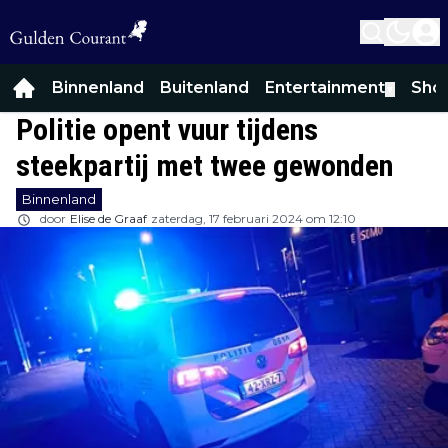
Binnenland
Buitenland
Entertainment
Sho
▼
Politie opent vuur tijdens
steekpartij met twee gewonden
Binnenland
door
Elise de Graaf
zaterdag, 17 februari 2024 om 12:10