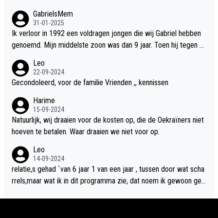
GabrielsMem
31-01-2025
Ik verloor in 1992 een voldragen jongen die wij Gabriel hebben
genoemd. Mijn middelste zoon was dan 9 jaar. Toen hij tegen d
e 20 was heeft hij ons verhaal van onze Gabriel aan Douwe Bob
Leo
verteld in Groningen. Ik gun Anouk en Douwe Bob hun rouw verd
22-09-2024
riet en als ervaringsdeskundige heb ik zeker begrip hiervoor. Wa
Gecondoleerd, voor de familie Vrienden ,, kennissen
t mij tegen de borst stuit is de snelheid waarmee gegevens dui
Harime
delijk overeenkomend met mijn gezins verlies in 1992 een soor
15-09-2024
t ready-made lied geschreven, geproduceerd en op de radio te
Natuurlijk, wij draaien voor de kosten op, die de Oekraïners niet
beluisteren zijn binnen 12 dagen na het verlies van Anouk en Do
hoeven te betalen. Waar draaien we niet voor op.
uwe Bob's zoon. Wij hadden zeker geen commerciële energie g
Leo
ehad zo snel na ons verlies zoiets te ondernemen en alle ouder
14-09-2024
s van overleden kinderen dat ik ken hadden dit ook niet kunnen
relatie,s gehad `van 6 jaar 1 van een jaar , tussen door wat scha
bewerkstelligen. Wij voelen nu dat ons aan DB vertelde geschie
rrels,maar wat ik in dit programma zie, dat noem ik gewoon geil
denis door mijn autistische tiener zoon nu door hem te grabble i
heid,wat ik dus niet in het programma zie is totaal niets, een klik
s gedaan. Ik heb alle ruimte om Anouk haar verhaal te willen hor
moet je direct hebben van beide kanten, en niet zgn naar elkaar
en.
toe groeien, volgens mijn opinie is,,,,,het wordt allemaal gespeel