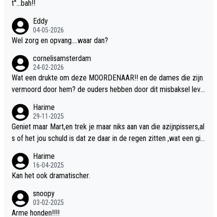
t"...bah!!
Eddy
04-05-2026
Wel zorg en opvang....waar dan?
cornelisamsterdam
24-02-2026
Wat een drukte om deze MOORDENAAR!! en de dames die zijn
vermoord door hem? de ouders hebben door dit misbaksel leve
nslan!! voor de hongerige LEEUWEN smijten!! probleem opgelos
Harime
t!!
29-11-2025
Geniet maar Mart,en trek je maar niks aan van die azijnpissers,al
s of het jou schuld is dat ze daar in de regen zitten ,wat een gill
er.
Harime
16-04-2025
Kan het ook dramatischer.
snoopy
03-02-2025
Arme honden!!!!