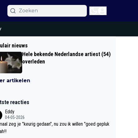
y
ulair nieuws
Hele bekende Nederlandse artiest (54)
overleden
r artikelen
tste reacties
Eddy
04-05-2026
aal zeg je "keurig gedaan", nu zou ik willen "goed gepluk
bah!!