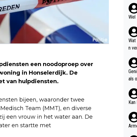
Wel 
Wat
n ve
even
pgel
ulpdiensten een noodoproep over
Geni
woning in Honselerdijk. De
als 
et van hulpdiensten.
giller
ensten bijeen, waaronder twee
Kan 
 Medisch Team (MMT), en diverse
zij een vrouw in het water aan. De
ater en startte met
Arme