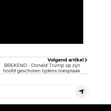
n ma
g. i
mand
Volgend artikel
BREKEND - Donald Trump op zijn
hoofd geschoten tijdens toespraak