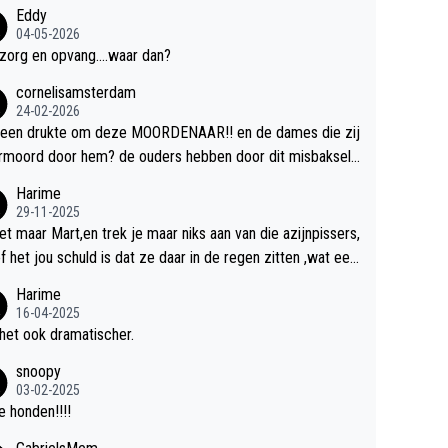
Eddy
04-05-2026
zorg en opvang....waar dan?
cornelisamsterdam
24-02-2026
 een drukte om deze MOORDENAAR!! en de dames die zij
rmoord door hem? de ouders hebben door dit misbaksel l
slan!! voor de hongerige LEEUWEN smijten!! probleem o
Harime
ost!!
29-11-2025
et maar Mart,en trek je maar niks aan van die azijnpissers,
of het jou schuld is dat ze daar in de regen zitten ,wat een
.
Harime
16-04-2025
het ook dramatischer.
snoopy
03-02-2025
 honden!!!!