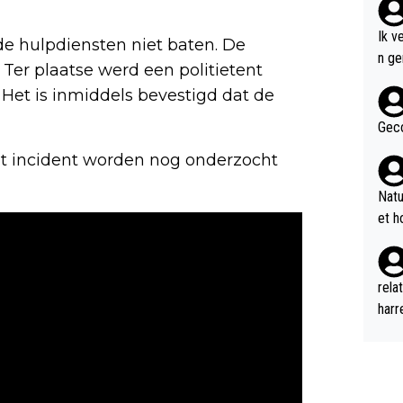
Ik v
e hulpdiensten niet baten. De
n genoem
 Ter plaatse werd een politietent
n de
 Het is inmiddels bevestigd dat de
Bob 
w ve
Geco
voor
 incident worden nog onderzocht
even
2 ee
Natu
p de
et h
an A
merc
neme
rela
n di
harr
n DB
geil
nu d
n kl
k ha
r el
al g