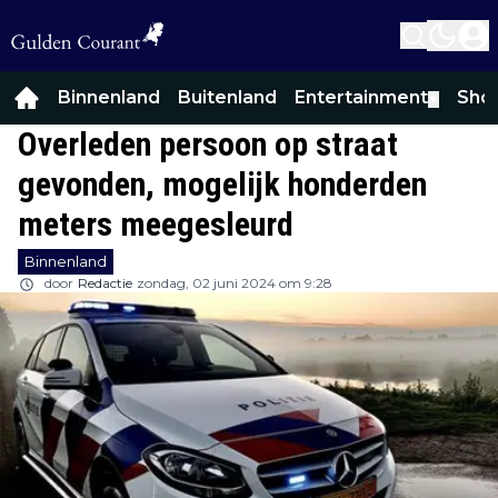
Binnenland
Buitenland
Entertainment
Sho
▼
Overleden persoon op straat
gevonden, mogelijk honderden
meters meegesleurd
Binnenland
door
Redactie
zondag, 02 juni 2024 om 9:28