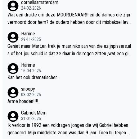
cornelisamsterdam
24-02-2026
Wat een drukte om deze MOORDENAAR!! en de dames die zijn
vermoord door hem? de ouders hebben door dit misbaksel leve
nslan!! voor de hongerige LEEUWEN smijten!! probleem opgelos
Harime
t!!
29-11-2025
Geniet maar Mart,en trek je maar niks aan van die azijnpissers,al
s of het jou schuld is dat ze daar in de regen zitten ,wat een gill
er.
Harime
16-04-2025
Kan het ook dramatischer.
snoopy
03-02-2025
Arme honden!!!!
GabrielsMem
31-01-2025
Ik verloor in 1992 een voldragen jongen die wij Gabriel hebben
genoemd. Mijn middelste zoon was dan 9 jaar. Toen hij tegen d