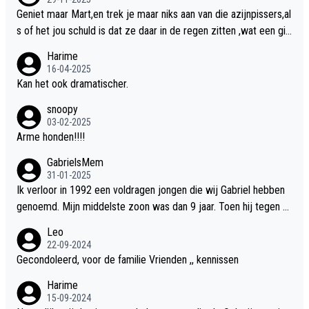
Geniet maar Mart,en trek je maar niks aan van die azijnpissers,al
s of het jou schuld is dat ze daar in de regen zitten ,wat een gill
er.
Harime
16-04-2025
Kan het ook dramatischer.
snoopy
03-02-2025
Arme honden!!!!
GabrielsMem
31-01-2025
Ik verloor in 1992 een voldragen jongen die wij Gabriel hebben
genoemd. Mijn middelste zoon was dan 9 jaar. Toen hij tegen d
e 20 was heeft hij ons verhaal van onze Gabriel aan Douwe Bob
Leo
verteld in Groningen. Ik gun Anouk en Douwe Bob hun rouw verd
22-09-2024
riet en als ervaringsdeskundige heb ik zeker begrip hiervoor. Wa
Gecondoleerd, voor de familie Vrienden ,, kennissen
t mij tegen de borst stuit is de snelheid waarmee gegevens dui
Harime
delijk overeenkomend met mijn gezins verlies in 1992 een soor
15-09-2024
t ready-made lied geschreven, geproduceerd en op de radio te