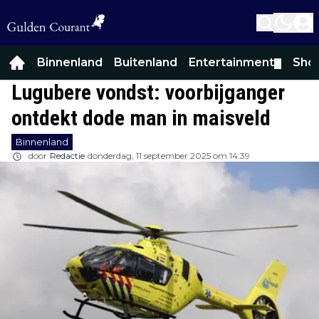
Binnenland
Buitenland
Entertainment
Sho
▼
Lugubere vondst: voorbijganger
ontdekt dode man in maisveld
Binnenland
door
Redactie
donderdag, 11 september 2025 om 14:39