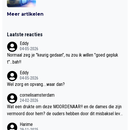
Meer artikelen
Laatste reacties
Eddy
04-05-2026
Normaal zeg je "keurig gedaan", nu zou ik willen "goed gepluk
t"...bah!!
Eddy
04-05-2026
Wel zorg en opvang....waar dan?
cornelisamsterdam
24-02-2026
Wat een drukte om deze MOORDENAAR!! en de dames die zijn
vermoord door hem? de ouders hebben door dit misbaksel leve
nslan!! voor de hongerige LEEUWEN smijten!! probleem opgelos
Harime
t!!
29-11-2025