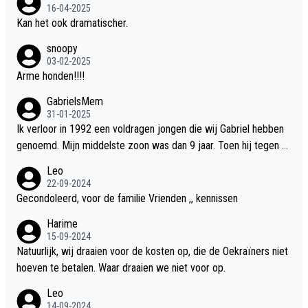
16-04-2025
Kan het ook dramatischer.
snoopy
03-02-2025
Arme honden!!!!
GabrielsMem
31-01-2025
Ik verloor in 1992 een voldragen jongen die wij Gabriel hebben
genoemd. Mijn middelste zoon was dan 9 jaar. Toen hij tegen d
e 20 was heeft hij ons verhaal van onze Gabriel aan Douwe Bob
Leo
verteld in Groningen. Ik gun Anouk en Douwe Bob hun rouw verd
22-09-2024
riet en als ervaringsdeskundige heb ik zeker begrip hiervoor. Wa
Gecondoleerd, voor de familie Vrienden ,, kennissen
t mij tegen de borst stuit is de snelheid waarmee gegevens dui
Harime
delijk overeenkomend met mijn gezins verlies in 1992 een soor
15-09-2024
t ready-made lied geschreven, geproduceerd en op de radio te
Natuurlijk, wij draaien voor de kosten op, die de Oekraïners niet
beluisteren zijn binnen 12 dagen na het verlies van Anouk en Do
hoeven te betalen. Waar draaien we niet voor op.
uwe Bob's zoon. Wij hadden zeker geen commerciële energie g
Leo
ehad zo snel na ons verlies zoiets te ondernemen en alle ouder
14-09-2024