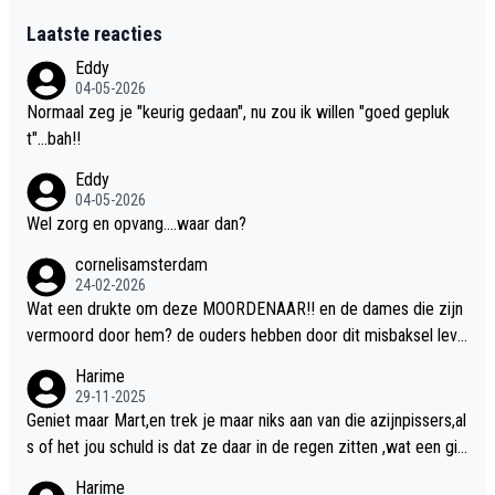
Laatste reacties
Eddy
04-05-2026
Normaal zeg je "keurig gedaan", nu zou ik willen "goed gepluk
t"...bah!!
Eddy
04-05-2026
Wel zorg en opvang....waar dan?
cornelisamsterdam
24-02-2026
Wat een drukte om deze MOORDENAAR!! en de dames die zijn
vermoord door hem? de ouders hebben door dit misbaksel leve
nslan!! voor de hongerige LEEUWEN smijten!! probleem opgelos
Harime
t!!
29-11-2025
Geniet maar Mart,en trek je maar niks aan van die azijnpissers,al
s of het jou schuld is dat ze daar in de regen zitten ,wat een gill
er.
Harime