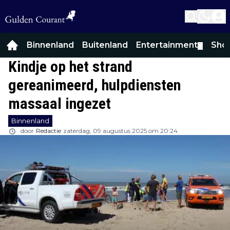
Binnenland
Buitenland
Entertainment
Sho
▼
Kindje op het strand
gereanimeerd, hulpdiensten
massaal ingezet
Binnenland
door
Redactie
zaterdag, 09 augustus 2025 om 20:24