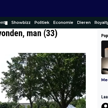
ent
Showbizz
Politiek
Economie
Dieren
Royalt
▼
vonden, man (33)
Pop
Mee
Laa