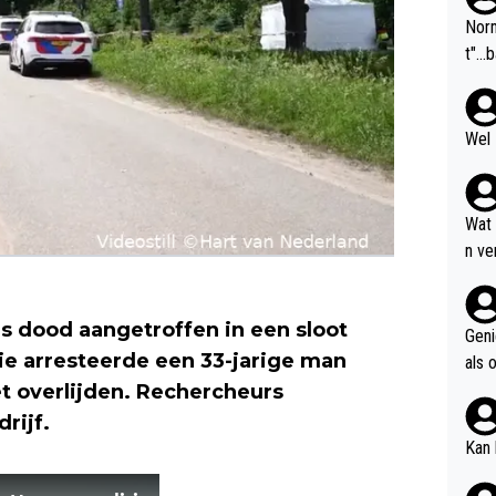
Norm
t"...
Wel 
Wat
n ve
even
pgel
s dood aangetroffen in een sloot
Geni
tie arresteerde een 33-jarige man
als 
giller
et overlijden. Rechercheurs
rijf.
Kan 