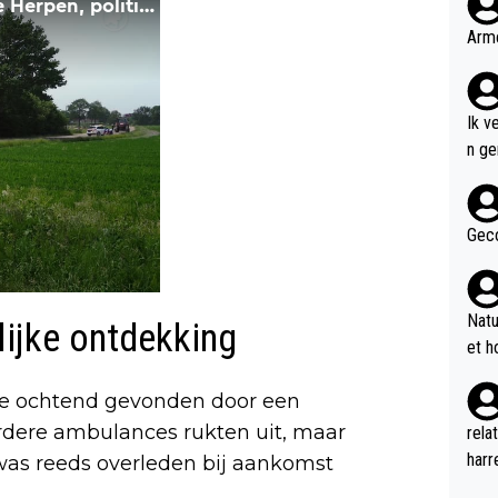
Arme
Ik v
n genoem
n de
Bob 
w ve
Geco
voor
even
2 ee
Natu
ijke ontdekking
p de
et h
an A
merc
de ochtend gevonden door een
neme
eerdere ambulances rukten uit, maar
rela
n di
harr
was reeds overleden bij aankomst
n DB
geil
nu d