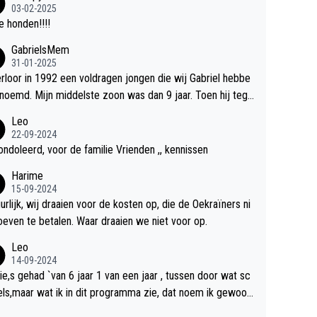
03-02-2025
 honden!!!!
GabrielsMem
31-01-2025
erloor in 1992 een voldragen jongen die wij Gabriel hebbe
d. Mijn middelste zoon was dan 9 jaar. Toen hij tege
 20 was heeft hij ons verhaal van onze Gabriel aan Douwe
Leo
verteld in Groningen. Ik gun Anouk en Douwe Bob hun rou
22-09-2024
rdriet en als ervaringsdeskundige heb ik zeker begrip hier
ndoleerd, voor de familie Vrienden ,, kennissen
. Wat mij tegen de borst stuit is de snelheid waarmee geg
Harime
s duidelijk overeenkomend met mijn gezins verlies in 199
15-09-2024
n soort ready-made lied geschreven, geproduceerd en o
urlijk, wij draaien voor de kosten op, die de Oekraïners ni
 radio te beluisteren zijn binnen 12 dagen na het verlies v
oeven te betalen. Waar draaien we niet voor op.
nouk en Douwe Bob's zoon. Wij hadden zeker geen com
Leo
iële energie gehad zo snel na ons verlies zoiets te onder
14-09-2024
n en alle ouders van overleden kinderen dat ik ken hadde
tie,s gehad `van 6 jaar 1 van een jaar , tussen door wat sc
t ook niet kunnen bewerkstelligen. Wij voelen nu dat ons aa
els,maar wat ik in dit programma zie, dat noem ik gewoon
 vertelde geschiedenis door mijn autistische tiener zoon
heid,wat ik dus niet in het programma zie is totaal niets, ee
oor hem te grabble is gedaan. Ik heb alle ruimte om Anou