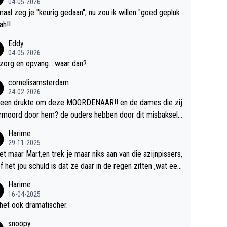
04-05-2026
aal zeg je "keurig gedaan", nu zou ik willen "goed gepluk
bah!!
Eddy
04-05-2026
zorg en opvang....waar dan?
cornelisamsterdam
24-02-2026
 een drukte om deze MOORDENAAR!! en de dames die zij
rmoord door hem? de ouders hebben door dit misbaksel l
slan!! voor de hongerige LEEUWEN smijten!! probleem o
Harime
ost!!
29-11-2025
et maar Mart,en trek je maar niks aan van die azijnpissers,
of het jou schuld is dat ze daar in de regen zitten ,wat een
.
Harime
16-04-2025
het ook dramatischer.
snoopy