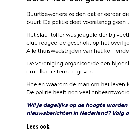
Buurtbewoners zeiden dat er eerder di
buurt. De politie doet vooralsnog geen
Het slachtoffer was jeugdleider bij vo
club reageerde geschokt op het overlijd
Alle thuiswedstrijden van het komende 
De vereniging organiseerde een bijee
om elkaar steun te geven.
Hoe en waarom de man om het leven is
De politie heeft nog veel onbeantwoord
Wil je dagelijks op de hoogte worden
nieuwsberichten in Nederland? Volg on
Lees ook