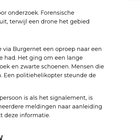
n kl
k ha
r el
oor onderzoek. Forensische
al g
it, terwijl een drone het gebied
n ma
g. i
mand
ie via Burgernet een oproep naar een
ie had. Het ging om een lange
broek en zwarte schoenen. Mensen die
. Een politiehelikopter steunde de
ersoon is als het signalement, is
 meerdere meldingen naar aanleiding
t deze informatie.
w