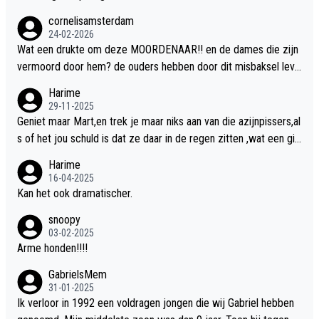
cornelisamsterdam
24-02-2026
Wat een drukte om deze MOORDENAAR!! en de dames die zijn
vermoord door hem? de ouders hebben door dit misbaksel leve
nslan!! voor de hongerige LEEUWEN smijten!! probleem opgelos
Harime
t!!
29-11-2025
Geniet maar Mart,en trek je maar niks aan van die azijnpissers,al
s of het jou schuld is dat ze daar in de regen zitten ,wat een gill
er.
Harime
16-04-2025
Kan het ook dramatischer.
snoopy
03-02-2025
Arme honden!!!!
GabrielsMem
31-01-2025
Ik verloor in 1992 een voldragen jongen die wij Gabriel hebben