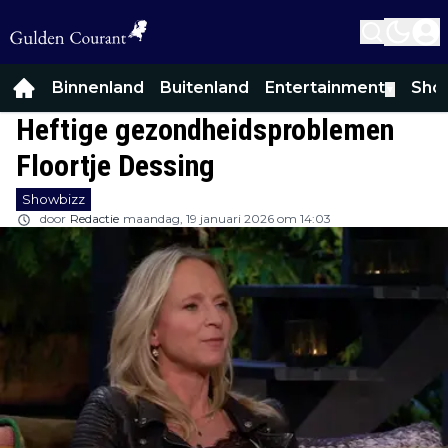
Binnenland
Buitenland
Entertainment
Sho
▼
Heftige gezondheidsproblemen
Floortje Dessing
Showbizz
door
Redactie
maandag, 19 januari 2026 om 14:03