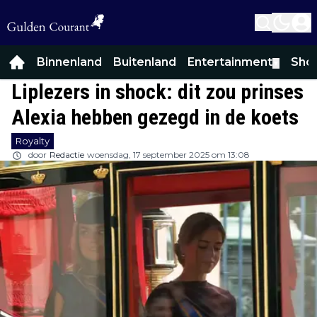
Binnenland
Buitenland
Entertainment
Sho
▼
Liplezers in shock: dit zou prinses
Alexia hebben gezegd in de koets
Royalty
door
Redactie
woensdag, 17 september 2025 om 13:08