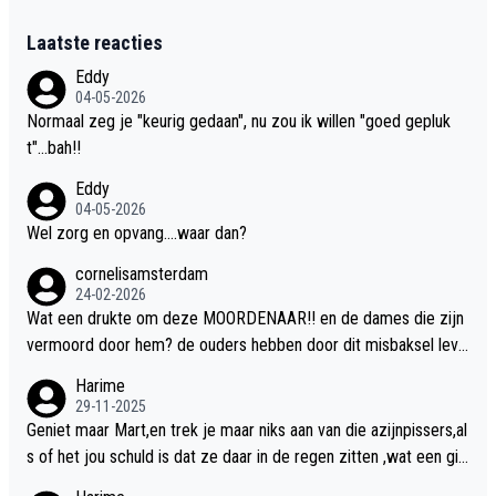
Laatste reacties
Eddy
04-05-2026
Normaal zeg je "keurig gedaan", nu zou ik willen "goed gepluk
t"...bah!!
Eddy
04-05-2026
Wel zorg en opvang....waar dan?
cornelisamsterdam
24-02-2026
Wat een drukte om deze MOORDENAAR!! en de dames die zijn
vermoord door hem? de ouders hebben door dit misbaksel leve
nslan!! voor de hongerige LEEUWEN smijten!! probleem opgelos
Harime
t!!
29-11-2025
Geniet maar Mart,en trek je maar niks aan van die azijnpissers,al
s of het jou schuld is dat ze daar in de regen zitten ,wat een gill
er.