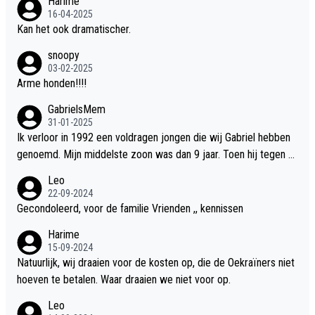
Harime
16-04-2025
Kan het ook dramatischer.
snoopy
03-02-2025
Arme honden!!!!
GabrielsMem
31-01-2025
Ik verloor in 1992 een voldragen jongen die wij Gabriel hebben
genoemd. Mijn middelste zoon was dan 9 jaar. Toen hij tegen d
e 20 was heeft hij ons verhaal van onze Gabriel aan Douwe Bob
Leo
verteld in Groningen. Ik gun Anouk en Douwe Bob hun rouw verd
22-09-2024
riet en als ervaringsdeskundige heb ik zeker begrip hiervoor. Wa
Gecondoleerd, voor de familie Vrienden ,, kennissen
t mij tegen de borst stuit is de snelheid waarmee gegevens dui
Harime
delijk overeenkomend met mijn gezins verlies in 1992 een soor
15-09-2024
t ready-made lied geschreven, geproduceerd en op de radio te
Natuurlijk, wij draaien voor de kosten op, die de Oekraïners niet
beluisteren zijn binnen 12 dagen na het verlies van Anouk en Do
hoeven te betalen. Waar draaien we niet voor op.
uwe Bob's zoon. Wij hadden zeker geen commerciële energie g
Leo
ehad zo snel na ons verlies zoiets te ondernemen en alle ouder