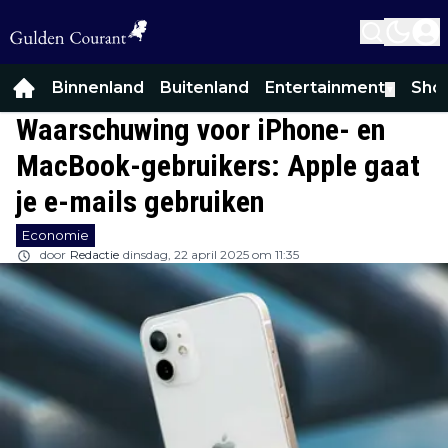
Binnenland
Buitenland
Entertainment
Sho
▼
Waarschuwing voor iPhone- en
MacBook-gebruikers: Apple gaat
je e-mails gebruiken
Economie
door
Redactie
dinsdag, 22 april 2025 om 11:35