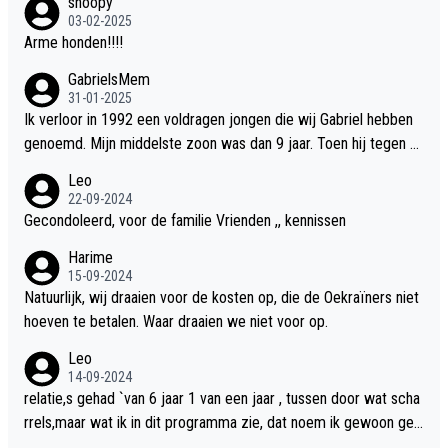
snoopy
03-02-2025
Arme honden!!!!
GabrielsMem
31-01-2025
Ik verloor in 1992 een voldragen jongen die wij Gabriel hebben
genoemd. Mijn middelste zoon was dan 9 jaar. Toen hij tegen d
e 20 was heeft hij ons verhaal van onze Gabriel aan Douwe Bob
Leo
verteld in Groningen. Ik gun Anouk en Douwe Bob hun rouw verd
22-09-2024
riet en als ervaringsdeskundige heb ik zeker begrip hiervoor. Wa
Gecondoleerd, voor de familie Vrienden ,, kennissen
t mij tegen de borst stuit is de snelheid waarmee gegevens dui
Harime
delijk overeenkomend met mijn gezins verlies in 1992 een soor
15-09-2024
t ready-made lied geschreven, geproduceerd en op de radio te
Natuurlijk, wij draaien voor de kosten op, die de Oekraïners niet
beluisteren zijn binnen 12 dagen na het verlies van Anouk en Do
hoeven te betalen. Waar draaien we niet voor op.
uwe Bob's zoon. Wij hadden zeker geen commerciële energie g
Leo
ehad zo snel na ons verlies zoiets te ondernemen en alle ouder
14-09-2024
s van overleden kinderen dat ik ken hadden dit ook niet kunnen
relatie,s gehad `van 6 jaar 1 van een jaar , tussen door wat scha
bewerkstelligen. Wij voelen nu dat ons aan DB vertelde geschie
rrels,maar wat ik in dit programma zie, dat noem ik gewoon geil
denis door mijn autistische tiener zoon nu door hem te grabble i
heid,wat ik dus niet in het programma zie is totaal niets, een klik