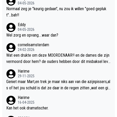
04-05-2026
Normaal zeg je "keurig gedaan", nu zou ik willen "goed gepluk
t"...bah!!
Eddy
04-05-2026
Wel zorg en opvang....waar dan?
cornelisamsterdam
24-02-2026
Wat een drukte om deze MOORDENAAR!! en de dames die zijn
vermoord door hem? de ouders hebben door dit misbaksel leve
nslan!! voor de hongerige LEEUWEN smijten!! probleem opgelos
Harime
t!!
29-11-2025
Geniet maar Mart,en trek je maar niks aan van die azijnpissers,al
s of het jou schuld is dat ze daar in de regen zitten ,wat een gill
er.
Harime
16-04-2025
Kan het ook dramatischer.