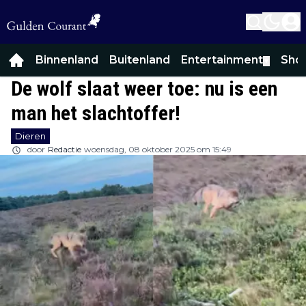
Binnenland
Buitenland
Entertainment
Sho
▼
De wolf slaat weer toe: nu is een
man het slachtoffer!
Dieren
door
Redactie
woensdag, 08 oktober 2025 om 15:49