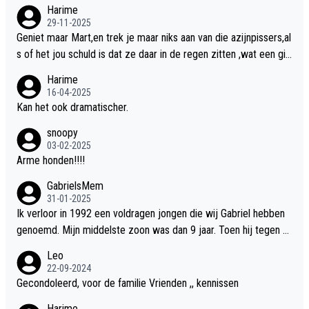
nslan!! voor de hongerige LEEUWEN smijten!! probleem opgelos
Harime
t!!
29-11-2025
Geniet maar Mart,en trek je maar niks aan van die azijnpissers,al
s of het jou schuld is dat ze daar in de regen zitten ,wat een gill
er.
Harime
16-04-2025
Kan het ook dramatischer.
snoopy
03-02-2025
Arme honden!!!!
GabrielsMem
31-01-2025
Ik verloor in 1992 een voldragen jongen die wij Gabriel hebben
genoemd. Mijn middelste zoon was dan 9 jaar. Toen hij tegen d
e 20 was heeft hij ons verhaal van onze Gabriel aan Douwe Bob
Leo
verteld in Groningen. Ik gun Anouk en Douwe Bob hun rouw verd
22-09-2024
riet en als ervaringsdeskundige heb ik zeker begrip hiervoor. Wa
Gecondoleerd, voor de familie Vrienden ,, kennissen
t mij tegen de borst stuit is de snelheid waarmee gegevens dui
Harime