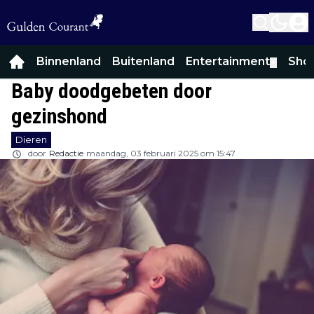
Binnenland
Buitenland
Entertainment
Sho
▼
Baby doodgebeten door
gezinshond
Dieren
door
Redactie
maandag, 03 februari 2025 om 15:47