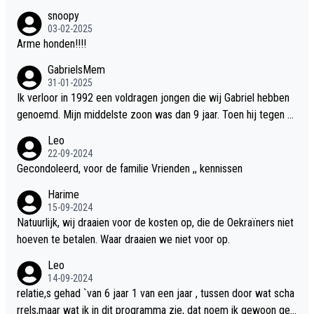
snoopy
03-02-2025
Arme honden!!!!
GabrielsMem
31-01-2025
Ik verloor in 1992 een voldragen jongen die wij Gabriel hebben
genoemd. Mijn middelste zoon was dan 9 jaar. Toen hij tegen d
e 20 was heeft hij ons verhaal van onze Gabriel aan Douwe Bob
Leo
verteld in Groningen. Ik gun Anouk en Douwe Bob hun rouw verd
22-09-2024
riet en als ervaringsdeskundige heb ik zeker begrip hiervoor. Wa
Gecondoleerd, voor de familie Vrienden ,, kennissen
t mij tegen de borst stuit is de snelheid waarmee gegevens dui
Harime
delijk overeenkomend met mijn gezins verlies in 1992 een soor
15-09-2024
t ready-made lied geschreven, geproduceerd en op de radio te
Natuurlijk, wij draaien voor de kosten op, die de Oekraïners niet
beluisteren zijn binnen 12 dagen na het verlies van Anouk en Do
hoeven te betalen. Waar draaien we niet voor op.
uwe Bob's zoon. Wij hadden zeker geen commerciële energie g
Leo
ehad zo snel na ons verlies zoiets te ondernemen en alle ouder
14-09-2024
s van overleden kinderen dat ik ken hadden dit ook niet kunnen
relatie,s gehad `van 6 jaar 1 van een jaar , tussen door wat scha
bewerkstelligen. Wij voelen nu dat ons aan DB vertelde geschie
rrels,maar wat ik in dit programma zie, dat noem ik gewoon geil