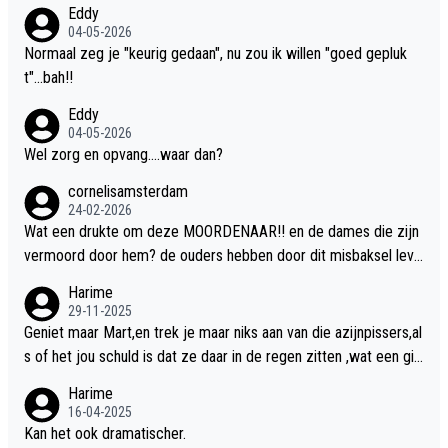
Eddy
04-05-2026
Normaal zeg je "keurig gedaan", nu zou ik willen "goed gepluk
t"...bah!!
Eddy
04-05-2026
Wel zorg en opvang....waar dan?
cornelisamsterdam
24-02-2026
Wat een drukte om deze MOORDENAAR!! en de dames die zijn
vermoord door hem? de ouders hebben door dit misbaksel leve
nslan!! voor de hongerige LEEUWEN smijten!! probleem opgelos
Harime
t!!
29-11-2025
Geniet maar Mart,en trek je maar niks aan van die azijnpissers,al
s of het jou schuld is dat ze daar in de regen zitten ,wat een gill
er.
Harime
16-04-2025
Kan het ook dramatischer.