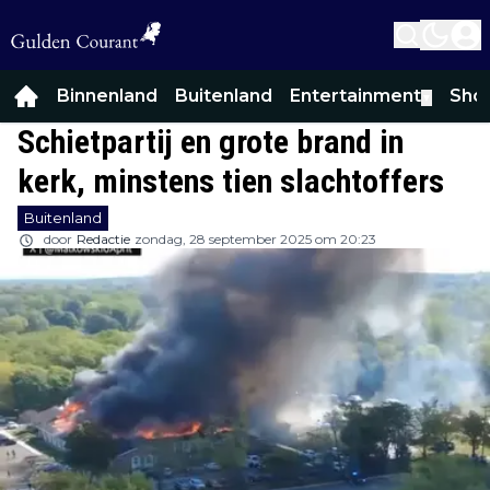
Binnenland
Buitenland
Entertainment
Sho
▼
Schietpartij en grote brand in
kerk, minstens tien slachtoffers
Buitenland
door
Redactie
zondag, 28 september 2025 om 20:23