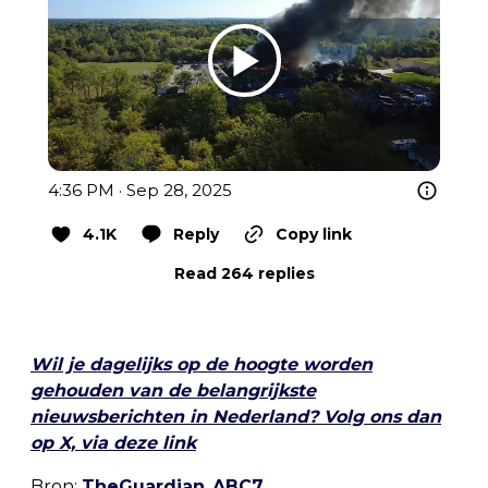
4:36 PM · Sep 28, 2025
4.1K
Reply
Copy link
Read 264 replies
Wil je dagelijks op de hoogte worden
gehouden van de belangrijkste
nieuwsberichten in Nederland? Volg ons dan
op X, via deze link
Bron:
TheGuardian
,
ABC7