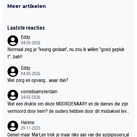
Meer artikelen
Laatste reacties
Eddy
04-05-2026
Normaal zeg je "keurig gedaan", nu zou ik willen "goed gepluk
t"...bah!!
Eddy
04-05-2026
Wel zorg en opvang....waar dan?
cornelisamsterdam
24-02-2026
Wat een drukte om deze MOORDENAAR!! en de dames die zijn
vermoord door hem? de ouders hebben door dit misbaksel leve
nslan!! voor de hongerige LEEUWEN smijten!! probleem opgelos
Harime
t!!
29-11-2025
Geniet maar Mart,en trek je maar niks aan van die azijnpissers,al