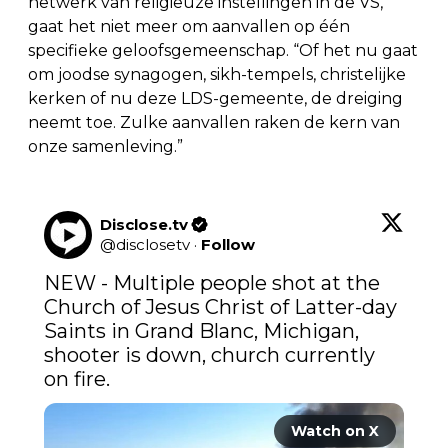
netwerk van religieuze instellingen in de VS,
gaat het niet meer om aanvallen op één
specifieke geloofsgemeenschap. “Of het nu gaat
om joodse synagogen, sikh-tempels, christelijke
kerken of nu deze LDS-gemeente, de dreiging
neemt toe. Zulke aanvallen raken de kern van
onze samenleving.”
Disclose.tv
@
disclosetv
·
Follow
NEW - Multiple people shot at the 
Church of Jesus Christ of Latter-day 
Saints in Grand Blanc, Michigan, 
shooter is down, church currently 
Watch on X