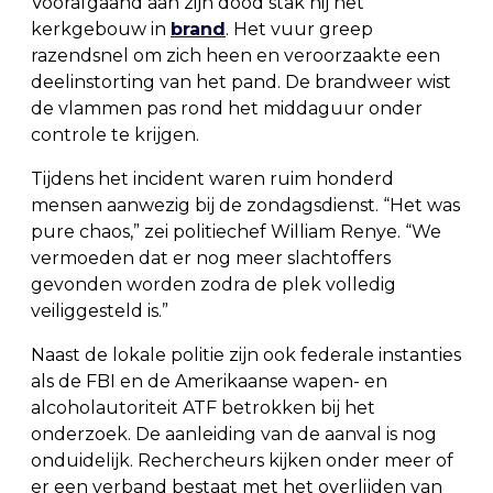
Voorafgaand aan zijn dood stak hij het
kerkgebouw in
brand
. Het vuur greep
razendsnel om zich heen en veroorzaakte een
deelinstorting van het pand. De brandweer wist
de vlammen pas rond het middaguur onder
controle te krijgen.
Tijdens het incident waren ruim honderd
mensen aanwezig bij de zondagsdienst. “Het was
pure chaos,” zei politiechef William Renye. “We
vermoeden dat er nog meer slachtoffers
gevonden worden zodra de plek volledig
veiliggesteld is.”
Naast de lokale politie zijn ook federale instanties
als de FBI en de Amerikaanse wapen- en
alcoholautoriteit ATF betrokken bij het
onderzoek. De aanleiding van de aanval is nog
onduidelijk. Rechercheurs kijken onder meer of
er een verband bestaat met het overlijden van