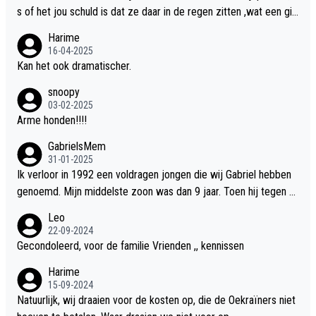
s of het jou schuld is dat ze daar in de regen zitten ,wat een gill
er.
Harime
16-04-2025
Kan het ook dramatischer.
snoopy
03-02-2025
Arme honden!!!!
GabrielsMem
31-01-2025
Ik verloor in 1992 een voldragen jongen die wij Gabriel hebben
genoemd. Mijn middelste zoon was dan 9 jaar. Toen hij tegen d
e 20 was heeft hij ons verhaal van onze Gabriel aan Douwe Bob
Leo
verteld in Groningen. Ik gun Anouk en Douwe Bob hun rouw verd
22-09-2024
riet en als ervaringsdeskundige heb ik zeker begrip hiervoor. Wa
Gecondoleerd, voor de familie Vrienden ,, kennissen
t mij tegen de borst stuit is de snelheid waarmee gegevens dui
Harime
delijk overeenkomend met mijn gezins verlies in 1992 een soor
15-09-2024
t ready-made lied geschreven, geproduceerd en op de radio te
Natuurlijk, wij draaien voor de kosten op, die de Oekraïners niet
beluisteren zijn binnen 12 dagen na het verlies van Anouk en Do