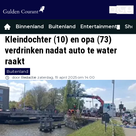
Binnenland
Buitenland
Entertainment
Sho
▼
Kleindochter (10) en opa (73)
verdrinken nadat auto te water
raakt
Buitenland
door
Redactie
zaterdag, 19 april 2025 om 14:00