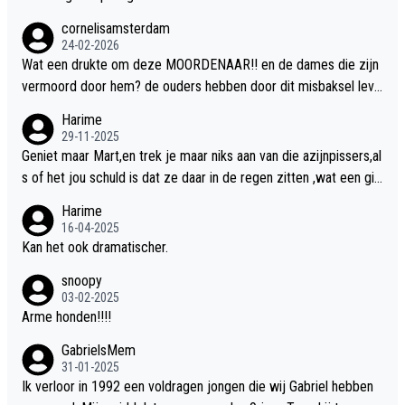
cornelisamsterdam
24-02-2026
Wat een drukte om deze MOORDENAAR!! en de dames die zijn
vermoord door hem? de ouders hebben door dit misbaksel leve
nslan!! voor de hongerige LEEUWEN smijten!! probleem opgelos
Harime
t!!
29-11-2025
Geniet maar Mart,en trek je maar niks aan van die azijnpissers,al
s of het jou schuld is dat ze daar in de regen zitten ,wat een gill
er.
Harime
16-04-2025
Kan het ook dramatischer.
snoopy
03-02-2025
Arme honden!!!!
GabrielsMem
31-01-2025
Ik verloor in 1992 een voldragen jongen die wij Gabriel hebben