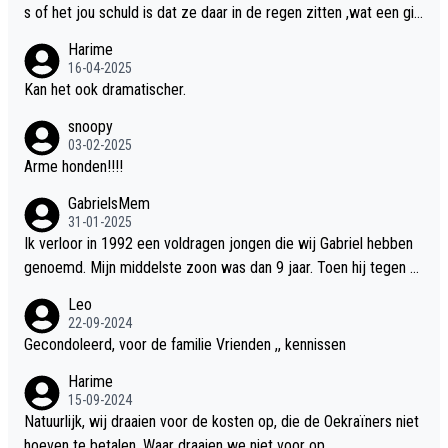
s of het jou schuld is dat ze daar in de regen zitten ,wat een gill
er.
Harime
16-04-2025
Kan het ook dramatischer.
snoopy
03-02-2025
Arme honden!!!!
GabrielsMem
31-01-2025
Ik verloor in 1992 een voldragen jongen die wij Gabriel hebben
genoemd. Mijn middelste zoon was dan 9 jaar. Toen hij tegen d
e 20 was heeft hij ons verhaal van onze Gabriel aan Douwe Bob
Leo
verteld in Groningen. Ik gun Anouk en Douwe Bob hun rouw verd
22-09-2024
riet en als ervaringsdeskundige heb ik zeker begrip hiervoor. Wa
Gecondoleerd, voor de familie Vrienden ,, kennissen
t mij tegen de borst stuit is de snelheid waarmee gegevens dui
Harime
delijk overeenkomend met mijn gezins verlies in 1992 een soor
15-09-2024
t ready-made lied geschreven, geproduceerd en op de radio te
Natuurlijk, wij draaien voor de kosten op, die de Oekraïners niet
beluisteren zijn binnen 12 dagen na het verlies van Anouk en Do
hoeven te betalen. Waar draaien we niet voor op.