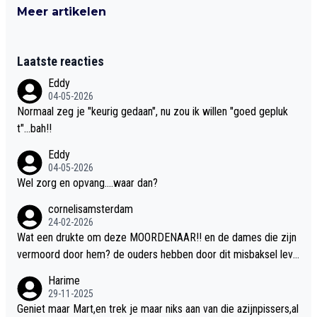
Meer artikelen
Laatste reacties
Eddy
04-05-2026
Normaal zeg je "keurig gedaan", nu zou ik willen "goed gepluk
t"...bah!!
Eddy
04-05-2026
Wel zorg en opvang....waar dan?
cornelisamsterdam
24-02-2026
Wat een drukte om deze MOORDENAAR!! en de dames die zijn
vermoord door hem? de ouders hebben door dit misbaksel leve
nslan!! voor de hongerige LEEUWEN smijten!! probleem opgelos
Harime
t!!
29-11-2025
Geniet maar Mart,en trek je maar niks aan van die azijnpissers,al