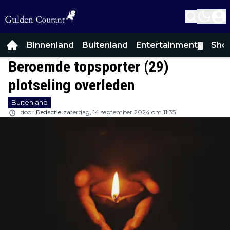
Binnenland
Buitenland
Entertainment
Sho
▼
Beroemde topsporter (29)
plotseling overleden
Buitenland
door
Redactie
zaterdag, 14 september 2024 om 11:35