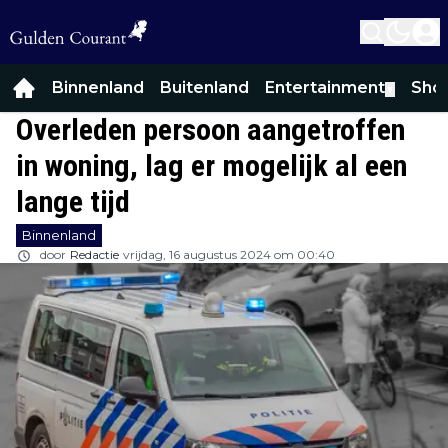
Binnenland
Buitenland
Entertainment
Sho
▼
Overleden persoon aangetroffen
in woning, lag er mogelijk al een
lange tijd
Binnenland
door
Redactie
vrijdag, 16 augustus 2024 om 00:40