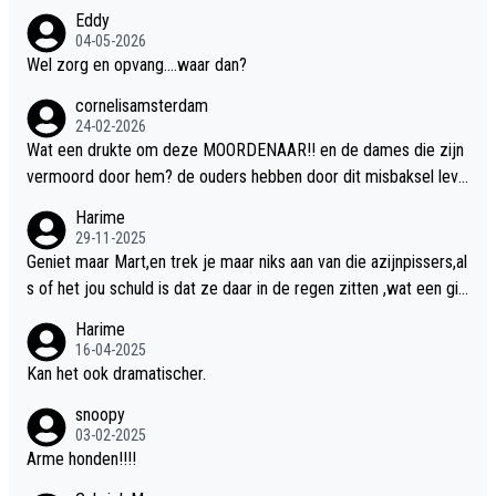
Eddy
04-05-2026
Wel zorg en opvang....waar dan?
cornelisamsterdam
24-02-2026
Wat een drukte om deze MOORDENAAR!! en de dames die zijn
vermoord door hem? de ouders hebben door dit misbaksel leve
nslan!! voor de hongerige LEEUWEN smijten!! probleem opgelos
Harime
t!!
29-11-2025
Geniet maar Mart,en trek je maar niks aan van die azijnpissers,al
s of het jou schuld is dat ze daar in de regen zitten ,wat een gill
er.
Harime
16-04-2025
Kan het ook dramatischer.
snoopy
03-02-2025
Arme honden!!!!