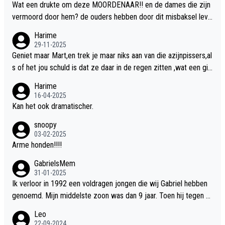
Wat een drukte om deze MOORDENAAR!! en de dames die zijn
vermoord door hem? de ouders hebben door dit misbaksel leve
nslan!! voor de hongerige LEEUWEN smijten!! probleem opgelos
Harime
t!!
29-11-2025
Geniet maar Mart,en trek je maar niks aan van die azijnpissers,al
s of het jou schuld is dat ze daar in de regen zitten ,wat een gill
er.
Harime
16-04-2025
Kan het ook dramatischer.
snoopy
03-02-2025
Arme honden!!!!
GabrielsMem
31-01-2025
Ik verloor in 1992 een voldragen jongen die wij Gabriel hebben
genoemd. Mijn middelste zoon was dan 9 jaar. Toen hij tegen d
e 20 was heeft hij ons verhaal van onze Gabriel aan Douwe Bob
Leo
verteld in Groningen. Ik gun Anouk en Douwe Bob hun rouw verd
22-09-2024