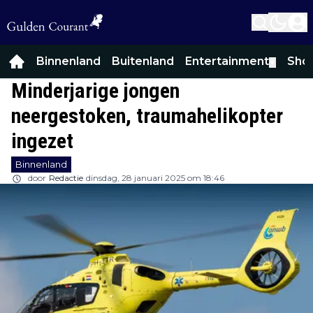
Binnenland
Buitenland
Entertainment
Sho
▼
Minderjarige jongen
neergestoken, traumahelikopter
ingezet
Binnenland
door
Redactie
dinsdag, 28 januari 2025 om 18:46