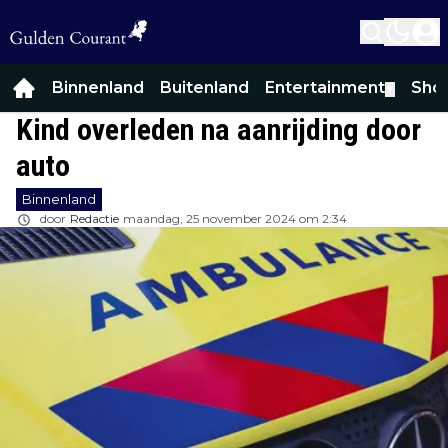
Binnenland
Buitenland
Entertainment
Sho
▼
Kind overleden na aanrijding door
auto
Binnenland
door
Redactie
maandag, 25 november 2024 om 2:34