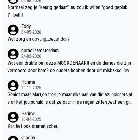
04-05-2026
Normaal zeg je "keurig gedaan", nu zou ik willen "goed gepluk
t"...bah!!
Eddy
04-05-2026
Wel zorg en opvang....waar dan?
cornelisamsterdam
24-02-2026
Wat een drukte om deze MOORDENAAR!! en de dames die zijn
vermoord door hem? de ouders hebben door dit misbaksel leve
nslan!! voor de hongerige LEEUWEN smijten!! probleem opgelos
Harime
t!!
29-11-2025
Geniet maar Mart,en trek je maar niks aan van die azijnpissers,al
s of het jou schuld is dat ze daar in de regen zitten ,wat een gill
er.
Harime
16-04-2025
Kan het ook dramatischer.
snoopy