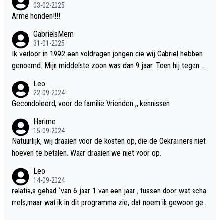
03-02-2025
Arme honden!!!!
GabrielsMem
31-01-2025
Ik verloor in 1992 een voldragen jongen die wij Gabriel hebben
genoemd. Mijn middelste zoon was dan 9 jaar. Toen hij tegen d
e 20 was heeft hij ons verhaal van onze Gabriel aan Douwe Bob
Leo
verteld in Groningen. Ik gun Anouk en Douwe Bob hun rouw verd
22-09-2024
riet en als ervaringsdeskundige heb ik zeker begrip hiervoor. Wa
Gecondoleerd, voor de familie Vrienden ,, kennissen
t mij tegen de borst stuit is de snelheid waarmee gegevens dui
Harime
delijk overeenkomend met mijn gezins verlies in 1992 een soor
15-09-2024
t ready-made lied geschreven, geproduceerd en op de radio te
Natuurlijk, wij draaien voor de kosten op, die de Oekraïners niet
beluisteren zijn binnen 12 dagen na het verlies van Anouk en Do
hoeven te betalen. Waar draaien we niet voor op.
uwe Bob's zoon. Wij hadden zeker geen commerciële energie g
Leo
ehad zo snel na ons verlies zoiets te ondernemen en alle ouder
14-09-2024
s van overleden kinderen dat ik ken hadden dit ook niet kunnen
relatie,s gehad `van 6 jaar 1 van een jaar , tussen door wat scha
bewerkstelligen. Wij voelen nu dat ons aan DB vertelde geschie
rrels,maar wat ik in dit programma zie, dat noem ik gewoon geil
denis door mijn autistische tiener zoon nu door hem te grabble i
heid,wat ik dus niet in het programma zie is totaal niets, een klik
s gedaan. Ik heb alle ruimte om Anouk haar verhaal te willen hor