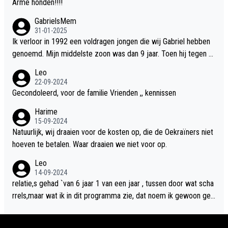
Arme honden!!!!
GabrielsMem
31-01-2025
Ik verloor in 1992 een voldragen jongen die wij Gabriel hebben
genoemd. Mijn middelste zoon was dan 9 jaar. Toen hij tegen d
e 20 was heeft hij ons verhaal van onze Gabriel aan Douwe Bob
Leo
verteld in Groningen. Ik gun Anouk en Douwe Bob hun rouw verd
22-09-2024
riet en als ervaringsdeskundige heb ik zeker begrip hiervoor. Wa
Gecondoleerd, voor de familie Vrienden ,, kennissen
t mij tegen de borst stuit is de snelheid waarmee gegevens dui
Harime
delijk overeenkomend met mijn gezins verlies in 1992 een soor
15-09-2024
t ready-made lied geschreven, geproduceerd en op de radio te
Natuurlijk, wij draaien voor de kosten op, die de Oekraïners niet
beluisteren zijn binnen 12 dagen na het verlies van Anouk en Do
hoeven te betalen. Waar draaien we niet voor op.
uwe Bob's zoon. Wij hadden zeker geen commerciële energie g
Leo
ehad zo snel na ons verlies zoiets te ondernemen en alle ouder
14-09-2024
s van overleden kinderen dat ik ken hadden dit ook niet kunnen
relatie,s gehad `van 6 jaar 1 van een jaar , tussen door wat scha
bewerkstelligen. Wij voelen nu dat ons aan DB vertelde geschie
rrels,maar wat ik in dit programma zie, dat noem ik gewoon geil
denis door mijn autistische tiener zoon nu door hem te grabble i
heid,wat ik dus niet in het programma zie is totaal niets, een klik
s gedaan. Ik heb alle ruimte om Anouk haar verhaal te willen hor
moet je direct hebben van beide kanten, en niet zgn naar elkaar
en.