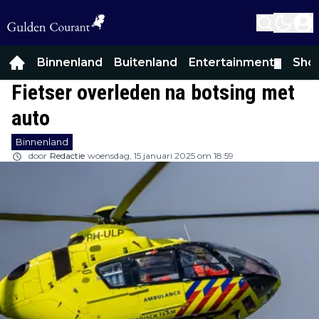
Binnenland
Buitenland
Entertainment
Sho
▼
Fietser overleden na botsing met
auto
Binnenland
door
Redactie
woensdag, 15 januari 2025 om 18:59