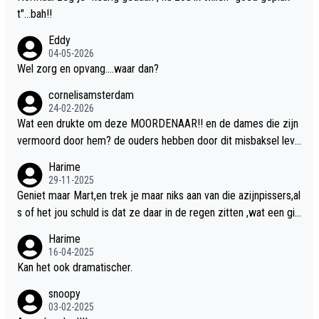
t"...bah!!
Eddy
04-05-2026
Wel zorg en opvang....waar dan?
cornelisamsterdam
24-02-2026
Wat een drukte om deze MOORDENAAR!! en de dames die zijn
vermoord door hem? de ouders hebben door dit misbaksel leve
nslan!! voor de hongerige LEEUWEN smijten!! probleem opgelos
Harime
t!!
29-11-2025
Geniet maar Mart,en trek je maar niks aan van die azijnpissers,al
s of het jou schuld is dat ze daar in de regen zitten ,wat een gill
er.
Harime
16-04-2025
Kan het ook dramatischer.
snoopy
03-02-2025