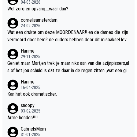
04-05-2026
Wel zorg en opvang....waar dan?
cornelisamsterdam
24-02-2026
Wat een drukte om deze MOORDENAAR!! en de dames die zijn
vermoord door hem? de ouders hebben door dit misbaksel leve
nslan!! voor de hongerige LEEUWEN smijten!! probleem opgelos
Harime
t!!
29-11-2025
Geniet maar Mart,en trek je maar niks aan van die azijnpissers,al
s of het jou schuld is dat ze daar in de regen zitten ,wat een gill
er.
Harime
16-04-2025
Kan het ook dramatischer.
snoopy
03-02-2025
Arme honden!!!!
GabrielsMem
31-01-2025