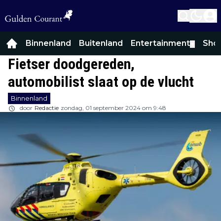
Binnenland
Buitenland
Entertainment
Sho
▼
Fietser doodgereden,
automobilist slaat op de vlucht
Binnenland
door
Redactie
zondag, 01 september 2024 om 9:48