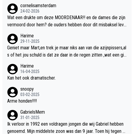
cornelisamsterdam
24-02-2026
Wat een drukte om deze MOORDENAAR!! en de dames die zijn
vermoord door hem? de ouders hebben door dit misbaksel leve
nslan!! voor de hongerige LEEUWEN smijten!! probleem opgelos
Harime
t!!
29-11-2025
Geniet maar Mart,en trek je maar niks aan van die azijnpissers,al
s of het jou schuld is dat ze daar in de regen zitten ,wat een gill
er.
Harime
16-04-2025
Kan het ook dramatischer.
snoopy
03-02-2025
Arme honden!!!!
GabrielsMem
31-01-2025
Ik verloor in 1992 een voldragen jongen die wij Gabriel hebben
genoemd. Mijn middelste zoon was dan 9 jaar. Toen hij tegen d