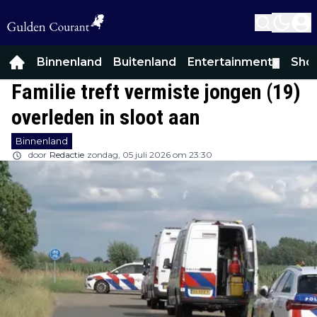
Binnenland
Buitenland
Entertainment
Sho
▼
Familie treft vermiste jongen (19)
overleden in sloot aan
Binnenland
door
Redactie
zondag, 05 juli 2026 om 23:30