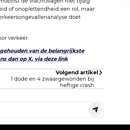
obilist de vrachtwagen niet tijdig
n kl
k ha
id of onoplettendheid een rol, maar
r el
e Verkeersongevallenanalyse doet
al g
n ma
g. i
or verkeer.
mand
 gehouden van de belangrijkste
s dan op X, via deze link
Volgend artikel
1 dode en 4 zwaargewonden bij
heftige crash