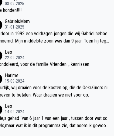
03-02-2025
 honden!!!!
GabrielsMem
31-01-2025
erloor in 1992 een voldragen jongen die wij Gabriel hebbe
d. Mijn middelste zoon was dan 9 jaar. Toen hij tege
 20 was heeft hij ons verhaal van onze Gabriel aan Douwe
Leo
verteld in Groningen. Ik gun Anouk en Douwe Bob hun rou
22-09-2024
rdriet en als ervaringsdeskundige heb ik zeker begrip hier
ndoleerd, voor de familie Vrienden ,, kennissen
. Wat mij tegen de borst stuit is de snelheid waarmee geg
Harime
s duidelijk overeenkomend met mijn gezins verlies in 199
15-09-2024
n soort ready-made lied geschreven, geproduceerd en o
urlijk, wij draaien voor de kosten op, die de Oekraïners ni
 radio te beluisteren zijn binnen 12 dagen na het verlies v
oeven te betalen. Waar draaien we niet voor op.
nouk en Douwe Bob's zoon. Wij hadden zeker geen com
Leo
iële energie gehad zo snel na ons verlies zoiets te onder
14-09-2024
n en alle ouders van overleden kinderen dat ik ken hadde
tie,s gehad `van 6 jaar 1 van een jaar , tussen door wat sc
t ook niet kunnen bewerkstelligen. Wij voelen nu dat ons aa
els,maar wat ik in dit programma zie, dat noem ik gewoon
 vertelde geschiedenis door mijn autistische tiener zoon
heid,wat ik dus niet in het programma zie is totaal niets, ee
oor hem te grabble is gedaan. Ik heb alle ruimte om Anou