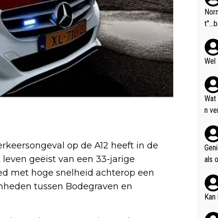
Norm
t"...
Wel 
Wat
n ve
even
pgel
eersongeval op de A12 heeft in de
Geni
even geëist van een 33-jarige
als 
giller
ed met hoge snelheid achterop een
mheden tussen Bodegraven en
Kan 