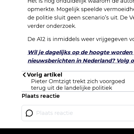
Het is nog onduidelijk waarom de autom
opmerkte. Mogelijk speelde vermoeidhe
de politie sluit geen scenario’s uit. D
verder onderzoek.
De A12 is inmiddels weer vrijgegeven vo
Wil je dagelijks op de hoogte worden
nieuwsberichten in Nederland? Volg on
Vorig artikel
Pieter Omtzigt trekt zich voorgoed
terug uit de landelijke politiek
Plaats reactie