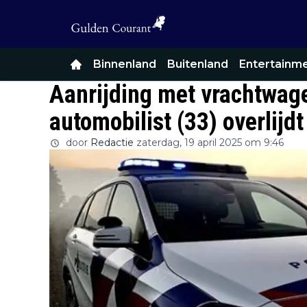
Binnenland
Buitenland
Entertainm
Aanrijding met vrachtwag
automobilist (33) overlijdt
door
Redactie
zaterdag, 19 april 2025 om 9:46