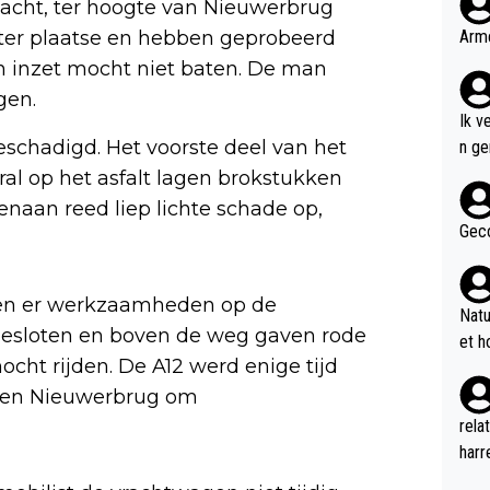
acht, ter hoogte van Nieuwerbrug
Arme
 ter plaatse en hebben geprobeerd
n inzet mocht niet baten. De man
gen.
Ik v
eschadigd. Het voorste deel van het
n genoem
n de
ral op het asfalt lagen brokstukken
Bob 
enaan reed liep lichte schade op,
w ve
Geco
voor
even
en er werkzaamheden op de
2 ee
Natu
p de
gesloten en boven de weg gaven rode
et h
an A
ocht rijden. De A12 werd enige tijd
merc
k en Nieuwerbrug om
neme
rela
n di
harr
n DB
geil
nu d