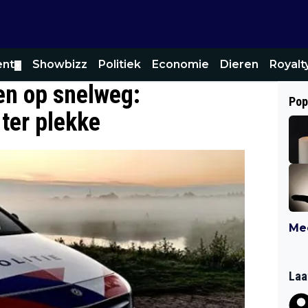
ent
Showbizz
Politiek
Economie
Dieren
Royalt
▼
en op snelweg:
Pop
 ter plekke
Mee
Laa