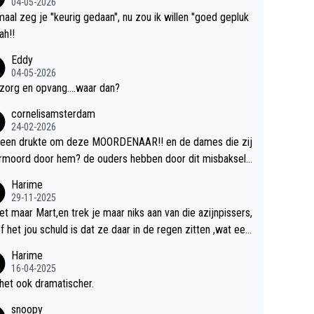
04-05-2026
aal zeg je "keurig gedaan", nu zou ik willen "goed gepluk
bah!!
Eddy
04-05-2026
zorg en opvang....waar dan?
cornelisamsterdam
24-02-2026
 een drukte om deze MOORDENAAR!! en de dames die zij
rmoord door hem? de ouders hebben door dit misbaksel l
slan!! voor de hongerige LEEUWEN smijten!! probleem o
Harime
ost!!
29-11-2025
et maar Mart,en trek je maar niks aan van die azijnpissers,
of het jou schuld is dat ze daar in de regen zitten ,wat een
.
Harime
16-04-2025
het ook dramatischer.
snoopy